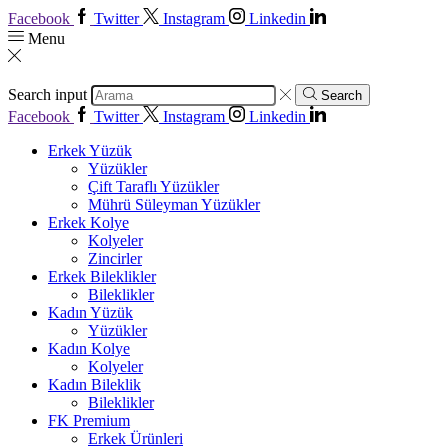
Facebook
Twitter
Instagram
Linkedin
Menu
Search input
Search
Facebook
Twitter
Instagram
Linkedin
Erkek Yüzük
Yüzükler
Çift Taraflı Yüzükler
Mührü Süleyman Yüzükler
Erkek Kolye
Kolyeler
Zincirler
Erkek Bileklikler
Bileklikler
Kadın Yüzük
Yüzükler
Kadın Kolye
Kolyeler
Kadın Bileklik
Bileklikler
FK Premium
Erkek Ürünleri