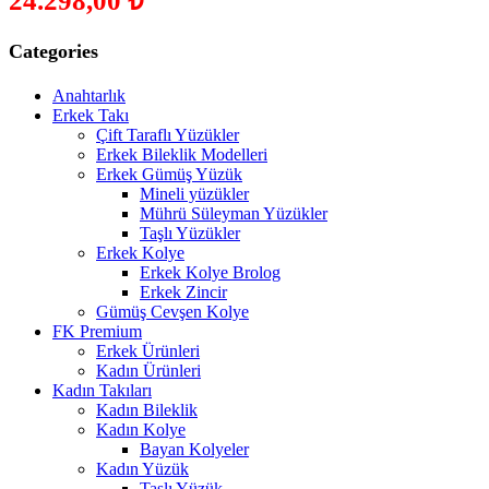
24.298,00
₺
Categories
Anahtarlık
Erkek Takı
Çift Taraflı Yüzükler
Erkek Bileklik Modelleri
Erkek Gümüş Yüzük
Mineli yüzükler
Mührü Süleyman Yüzükler
Taşlı Yüzükler
Erkek Kolye
Erkek Kolye Brolog
Erkek Zincir
Gümüş Cevşen Kolye
FK Premium
Erkek Ürünleri
Kadın Ürünleri
Kadın Takıları
Kadın Bileklik
Kadın Kolye
Bayan Kolyeler
Kadın Yüzük
Taşlı Yüzük