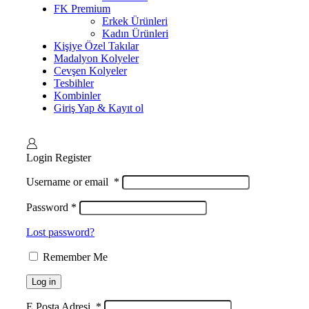
FK Premium
Erkek Ürünleri
Kadın Ürünleri
Kişiye Özel Takılar
Madalyon Kolyeler
Cevşen Kolyeler
Tesbihler
Kombinler
Giriş Yap & Kayıt ol
Login
Register
Username or email
*
Password
*
Lost password?
Remember Me
Log in
E Posta Adresi
*