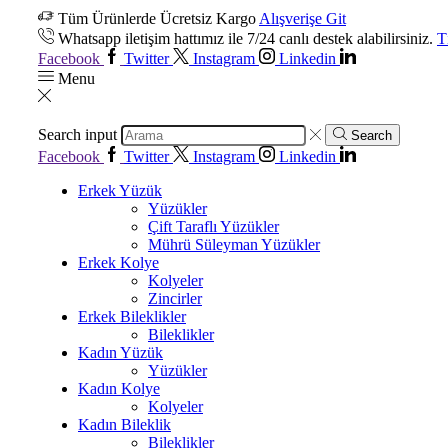
Tüm Ürünlerde Ücretsiz Kargo
Alışverişe Git
Whatsapp iletişim hattımız ile 7/24 canlı destek alabilirsiniz.
T
Facebook
Twitter
Instagram
Linkedin
Menu
Search input
Search
Facebook
Twitter
Instagram
Linkedin
Erkek Yüzük
Yüzükler
Çift Taraflı Yüzükler
Mührü Süleyman Yüzükler
Erkek Kolye
Kolyeler
Zincirler
Erkek Bileklikler
Bileklikler
Kadın Yüzük
Yüzükler
Kadın Kolye
Kolyeler
Kadın Bileklik
Bileklikler