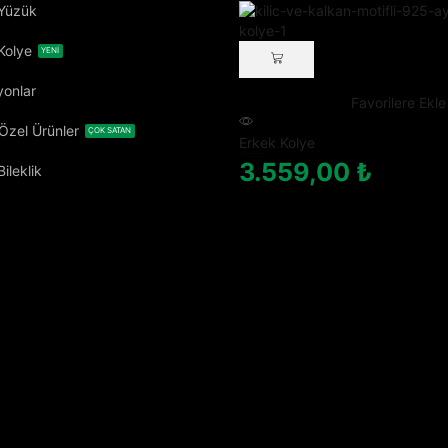
 Yüzük
Kolye
YENİ
onlar
Favorilere Ekle
 Özel Ürünler
ÇOK SATAN
Erkek Kolye
Kılıç ve Kalkan Motifli 925 Ayar Gümüş Kolye
3.559,00
₺
ileklik