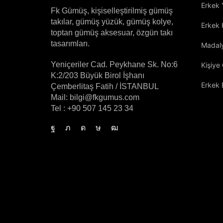
Erkek
Fk Gümüş, kişiselleştirilmiş gümüş
takılar, gümüş yüzük, gümüş kolye,
Erkek 
toptan gümüş aksesuar, özgün takı
tasarımları.
Madaly
Yeniçeriler Cad. Peykhane Sk. No:6
Kişiye
K:2/203 Büyük Birol İşhanı
Erkek B
Çemberlitaş Fatih / İSTANBUL
Mail: bilgi@fkgumus.com
Tel : +90 507 145 23 34