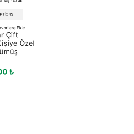
m
OPTIONS
avorilere Ekle
r Çift
Kişiye Özel
Gümüş
,00
₺