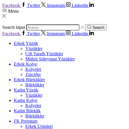
Facebook
Twitter
Instagram
Linkedin
Menu
Search input
Search
Facebook
Twitter
Instagram
Linkedin
Erkek Yüzük
Yüzükler
Çift Taraflı Yüzükler
Mührü Süleyman Yüzükler
Erkek Kolye
Kolyeler
Zincirler
Erkek Bileklikler
Bileklikler
Kadın Yüzük
Yüzükler
Kadın Kolye
Kolyeler
Kadın Bileklik
Bileklikler
FK Premium
Erkek Ürünleri