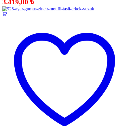
3.419,00
₺