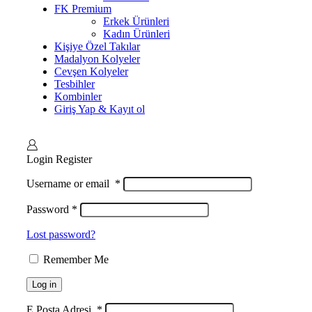
FK Premium
Erkek Ürünleri
Kadın Ürünleri
Kişiye Özel Takılar
Madalyon Kolyeler
Cevşen Kolyeler
Tesbihler
Kombinler
Giriş Yap & Kayıt ol
Login
Register
Username or email
*
Password
*
Lost password?
Remember Me
Log in
E Posta Adresi
*