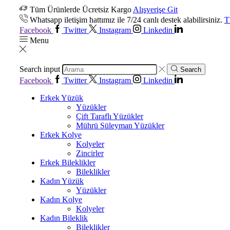
Tüm Ürünlerde Ücretsiz Kargo
Alışverişe Git
Whatsapp iletişim hattımız ile 7/24 canlı destek alabilirsiniz.
T
Facebook
Twitter
Instagram
Linkedin
Menu
Search input
Search
Facebook
Twitter
Instagram
Linkedin
Erkek Yüzük
Yüzükler
Çift Taraflı Yüzükler
Mührü Süleyman Yüzükler
Erkek Kolye
Kolyeler
Zincirler
Erkek Bileklikler
Bileklikler
Kadın Yüzük
Yüzükler
Kadın Kolye
Kolyeler
Kadın Bileklik
Bileklikler