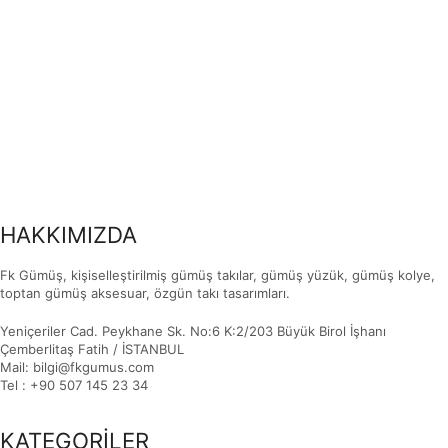
HAKKIMIZDA
Fk Gümüş, kişiselleştirilmiş gümüş takılar, gümüş yüzük, gümüş kolye,
toptan gümüş aksesuar, özgün takı tasarımları.
Yeniçeriler Cad. Peykhane Sk. No:6 K:2/203 Büyük Birol İşhanı
Çemberlitaş Fatih / İSTANBUL
Mail: bilgi@fkgumus.com
Tel : +90 507 145 23 34
KATEGORİLER