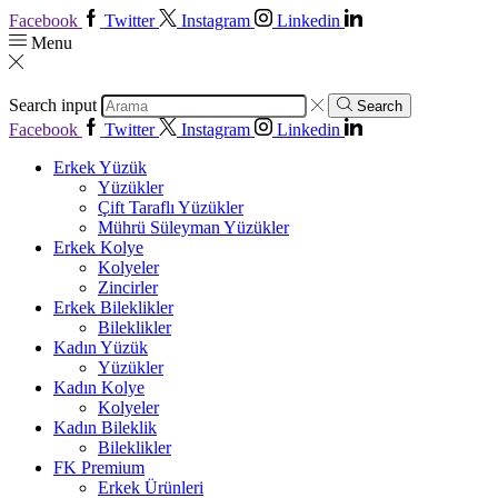
Facebook
Twitter
Instagram
Linkedin
Menu
Search input
Search
Facebook
Twitter
Instagram
Linkedin
Erkek Yüzük
Yüzükler
Çift Taraflı Yüzükler
Mührü Süleyman Yüzükler
Erkek Kolye
Kolyeler
Zincirler
Erkek Bileklikler
Bileklikler
Kadın Yüzük
Yüzükler
Kadın Kolye
Kolyeler
Kadın Bileklik
Bileklikler
FK Premium
Erkek Ürünleri