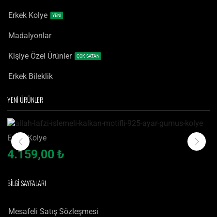
Kombinler
Erkek Kolye
YENİ
Madalyon
Tesbih
Madalyonlar
Kişiye Özel Ürünler
ÇOK SATAN
Erkek Bileklik
YENİ ÜRÜNLER
Erkek Kolye
Allah Lafzı İşlemeli Kalkan Motifli 925 Ayar Gümüş Kolye
4.159,00
₺
BILGI SAYFALARI
Mesafeli Satış Sözleşmesi