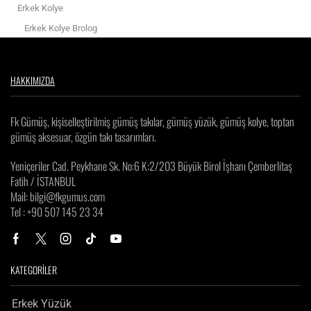
Erkek Kolye
Erkek Kolye Brolog
Erkek Zincir
Gümüş Cevşen Kolye
HAKKIMIZDA
FK Premium
Erkek Ürünleri
Fk Gümüş, kişiselleştirilmiş gümüş takılar, gümüş yüzük, gümüş kolye, toptan
Kadın Ürünleri
gümüş aksesuar, özgün takı tasarımları.
Kadın Takıları
Yeniçeriler Cad. Peykhane Sk. No:6 K:2/203 Büyük Birol İşhanı Çemberlitaş
Kadın Bileklik
Fatih / İSTANBUL
Mail: bilgi@fkgumus.com
Kadın Kolye
Tel : +90 507 145 23 34
Bayan Kolyeler
Kadın Yüzük
Taşlı Yüzük
KATEGORİLER
Küpe
Kişiye Özel Ürünler
Erkek Yüzük