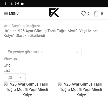
0
0
MENU
Ana Sayfa
Mağaza
Ürünler “925 Ayar Gümüş Taşlı Tuğra Motifli Yeşil Mineli
Kolye” Olarak Etiketlendi
View as:
Grid
List