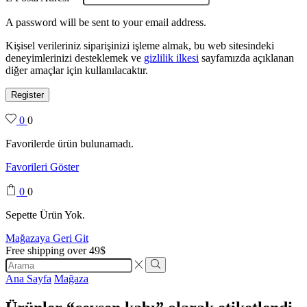
A password will be sent to your email address.
Kişisel verileriniz siparişinizi işleme almak, bu web sitesindeki
deneyimlerinizi desteklemek ve
gizlilik ilkesi
sayfamızda açıklanan
diğer amaçlar için kullanılacaktır.
Register
0
0
Favorilerde ürün bulunamadı.
Favorileri Göster
0
0
Sepette Ürün Yok.
Mağazaya Geri Git
Free shipping over 49$
Search
input
Search
Ana Sayfa
Mağaza