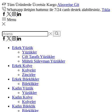
Tüm Ürünlerde Ücretsiz Kargo
Alışverişe Git
Whatsapp iletişim hattımız ile 7/24 canlı destek alabilirsiniz.
Tıkla
Facebook
Twitter
Instagram
Linkedin
Menu
Search
input
Search
Facebook
Twitter
Instagram
Linkedin
Erkek Yüzük
Yüzükler
Çift Taraflı Yüzükler
Mührü Süleyman Yüzükler
Erkek Kolye
Kolyeler
Zincirler
Erkek Bileklikler
Bileklikler
Kadın Yüzük
Yüzükler
Kadın Kolye
Kolyeler
Kadın Bileklik
Bileklikler