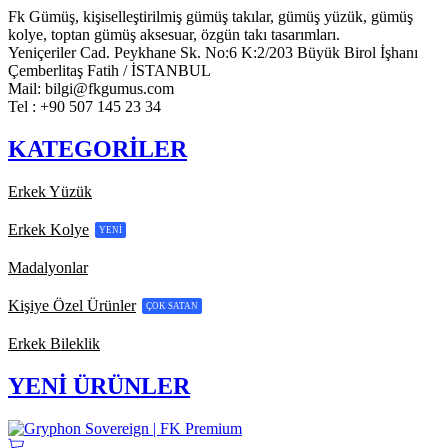
Fk Gümüş, kişiselleştirilmiş gümüş takılar, gümüş yüzük, gümüş
kolye, toptan gümüş aksesuar, özgün takı tasarımları.
Yeniçeriler Cad. Peykhane Sk. No:6 K:2/203 Büyük Birol İşhanı
Çemberlitaş Fatih / İSTANBUL
Mail: bilgi@fkgumus.com
Tel : +90 507 145 23 34
Facebook
Twitter
Instagram
Tik-
Youtube
tok
KATEGORİLER
Erkek Yüzük
Erkek Kolye
YENİ
Madalyonlar
Kişiye Özel Ürünler
ÇOK SATAN
Erkek Bileklik
YENİ ÜRÜNLER