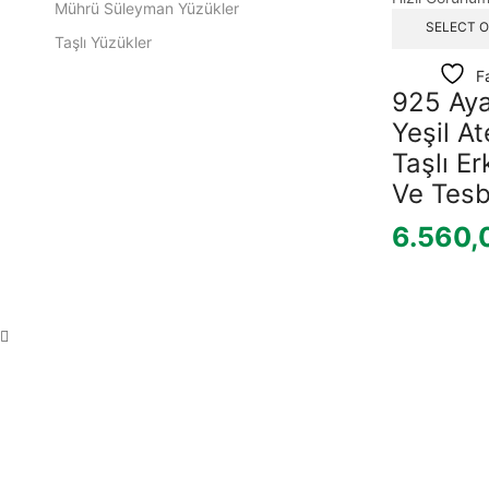
Mührü Süleyman Yüzükler
SELECT 
Taşlı Yüzükler
Erkek Kolye
F
925 Ay
Erkek Kolye Brolog
Yeşil A
Erkek Zincir
Taşlı E
Gümüş Cevşen Kolye
Ve Tesb
FK Premium
6.560,
Erkek Ürünleri
Kadın Ürünleri
Kadın Takıları
Kadın Bileklik
Kadın Kolye
Bayan Kolyeler
Kadın Yüzük
Taşlı Yüzük