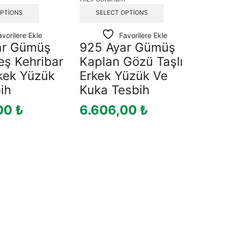
OPTIONS
SELECT OPTIONS
avorilere Ekle
Favorilere Ekle
ar Gümüş
925 Ayar Gümüş
teş Kehribar
Kaplan Gözü Taşlı
rkek Yüzük
Erkek Yüzük Ve
ih
Kuka Tesbih
00
₺
6.606,00
₺