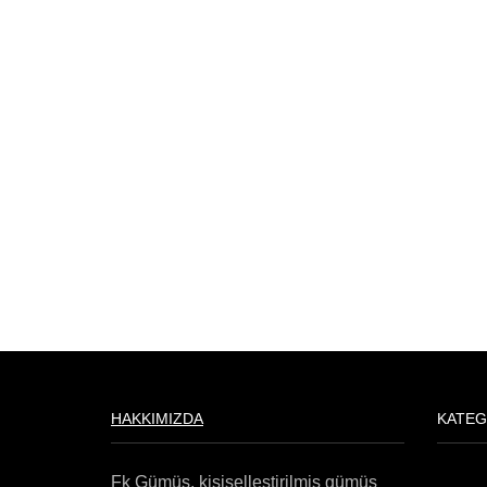
HAKKIMIZDA
KATEG
Fk Gümüş, kişiselleştirilmiş gümüş