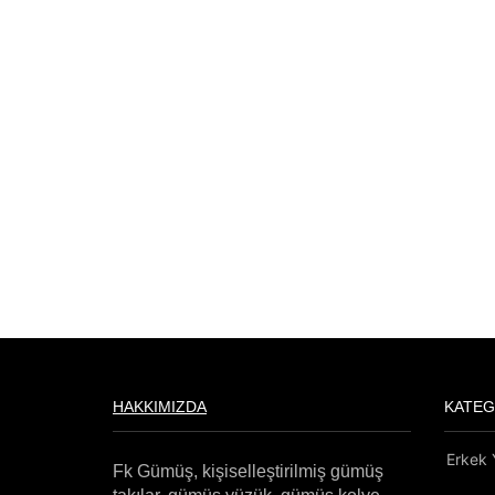
HAKKIMIZDA
KATEG
Erkek
Fk Gümüş, kişiselleştirilmiş gümüş