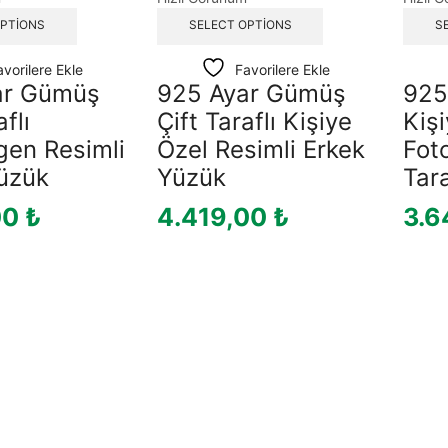
OPTIONS
SELECT OPTIONS
S
avorilere Ekle
Favorilere Ekle
ar Gümüş
925 Ayar Gümüş
925
flı
Çift Taraflı Kişiye
Kiş
gen Resimli
Özel Resimli Erkek
Foto
üzük
Yüzük
Tar
00
₺
4.419,00
₺
3.6