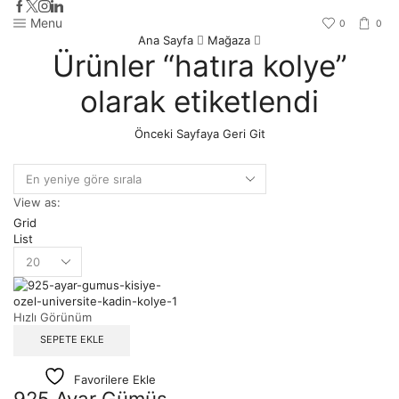
Menu
0
0
Ana Sayfa
Mağaza
Ürünler “hatıra kolye”
olarak etiketlendi
Önceki Sayfaya Geri Git
View as:
Grid
List
Hızlı Görünüm
SEPETE EKLE
Favorilere Ekle
925 Ayar Gümüş