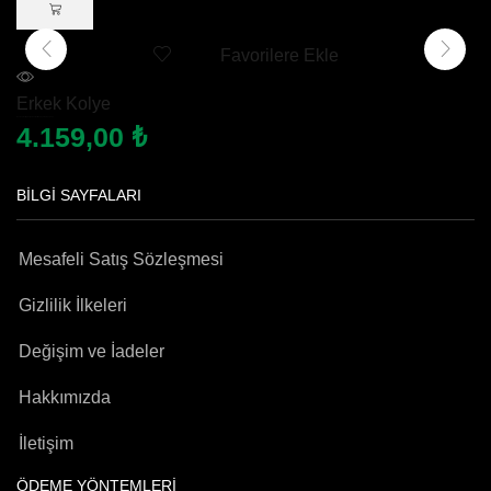
Favorilere Ekle
Erkek Kolye
Besmele-i Şerif İşlemeli Kalkan Motifli 925 Ayar Gümüş Kolye
4.159,00
₺
BILGI SAYFALARI
Mesafeli Satış Sözleşmesi
Gizlilik İlkeleri
Değişim ve İadeler
Hakkımızda
İletişim
ÖDEME YÖNTEMLERI