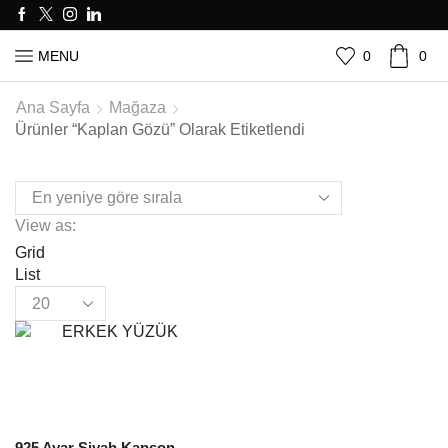
0
0
MENU
Ana Sayfa
Mağaza
Ürünler “kaplan Gözü” Olarak Etiketlendi
View as:
Grid
List
925 Ayar Siyah Kapşon