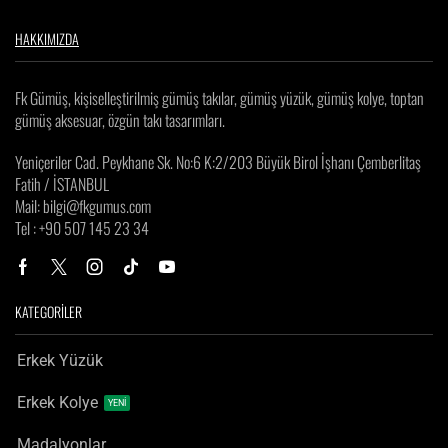
HAKKIMIZDA
Fk Gümüş, kişiselleştirilmiş gümüş takılar, gümüş yüzük, gümüş kolye, toptan
gümüş aksesuar, özgün takı tasarımları.
Yeniçeriler Cad. Peykhane Sk. No:6 K:2/203 Büyük Birol İşhanı Çemberlitaş
Fatih / İSTANBUL
Mail: bilgi@fkgumus.com
Tel : +90 507 145 23 34
KATEGORİLER
Erkek Yüzük
Erkek Kolye
YENİ
Madalyonlar