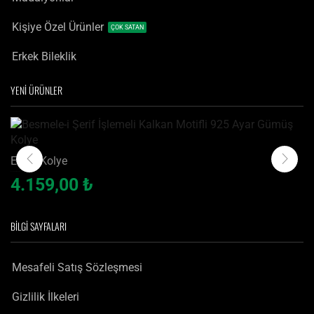
Kişiye Özel Ürünler
ÇOK SATAN
Erkek Bileklik
YENİ ÜRÜNLER
Erkek Kolye
Besmele-i Şerif İşlemeli Kalkan Motifli 925 Ayar Gümüş Kolye
4.159,00
₺
BILGI SAYFALARI
Mesafeli Satış Sözleşmesi
Gizlilik İlkeleri