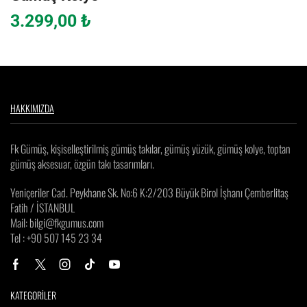
3.299,00
₺
HAKKIMIZDA
Fk Gümüş, kişiselleştirilmiş gümüş takılar, gümüş yüzük, gümüş kolye, toptan
gümüş aksesuar, özgün takı tasarımları.
Yeniçeriler Cad. Peykhane Sk. No:6 K:2/203 Büyük Birol İşhanı Çemberlitaş
Fatih / İSTANBUL
Mail: bilgi@fkgumus.com
Tel : +90 507 145 23 34
KATEGORİLER