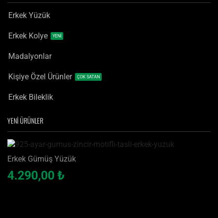
Erkek Yüzük
Erkek Kolye
YENİ
Madalyonlar
Kişiye Özel Ürünler
ÇOK SATAN
Erkek Bileklik
YENİ ÜRÜNLER
Erkek Gümüş Yüzük
925 Ayar Gümüş Zincir Motifli Taşlı Erkek Yüzük
4.290,00
₺