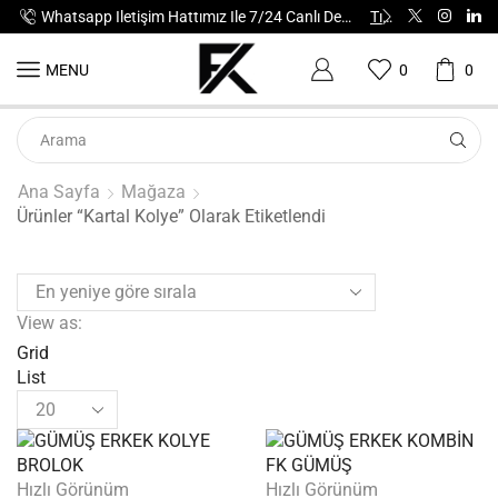
Whatsapp Iletişim Hattımız Ile 7/24 Canlı Destek Alabilirsiniz.
Tıkla
Tüm Ür
MENU
0
0
Ana Sayfa
Mağaza
Ürünler “kartal Kolye” Olarak Etiketlendi
View as:
Grid
List
Hızlı Görünüm
Hızlı Görünüm