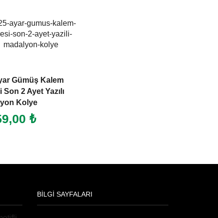
yar Gümüş Kalem
 Son 2 Ayet Yazılı
yon Kolye
59,00
₺
BILGI SAYFALARI