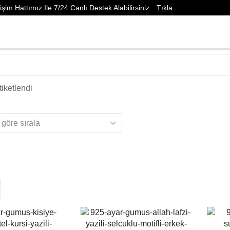
şim Hattımız Ile 7/24 Canlı Destek Alabilirsiniz.
Tıkla
iketlendi