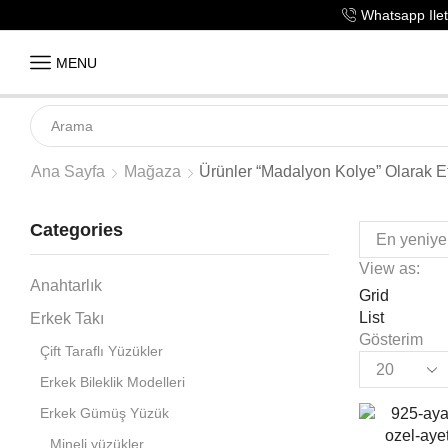
Whatsapp Ileti
MENU
Ana Sayfa
Mağaza
Ürünler “madalyon Kolye” Olarak Et
Categories
View as:
Anahtarlık
Grid
List
Erkek Takı
Gösterim
Çift Taraflı Yüzükler
Erkek Bileklik Modelleri
Erkek Gümüş Yüzük
Mineli yüzükler