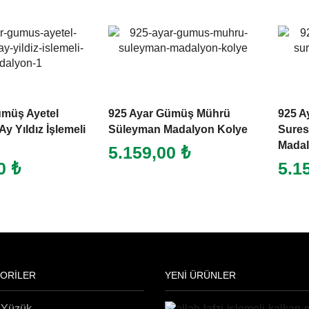
ümüş Ayetel
925 Ayar Gümüş Mührü
925 A
Ay Yıldız İşlemeli
Süleyman Madalyon Kolye
Suresi
Madal
5.159,00
₺
00
₺
5.1
ORİLER
YENİ ÜRÜNLER
 Yüzük