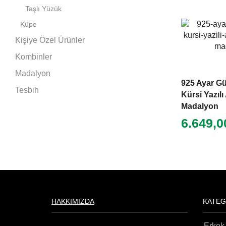
Taşlı Yüzük
Küpe
Kişiye Özel Ürünler
Kombinler
Madalyon
925 Ayar G
Tesbih
Kürsi Yazılı 
Madalyon
6.649,
HAKKIMIZDA
KATEG
Erkek