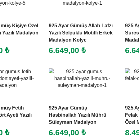
ümüş Kişiye Özel
925 Ayar Gümüş Allah Lafzı
925 A
i Yazılı Madalyon
Yazılı Selçuklu Motifli Erkek
Suresi
Madalyon Kolye
Mada
00
₺
6.649,00
₺
6.6
ümüş Fetih
925 Ayar Gümüş
925 A
rt Ayeti Yazılı
Hasbinallah Yazılı Mührü
Felak 
Süleyman Madalyon
Özel 
00
₺
6.649,00
₺
8.4