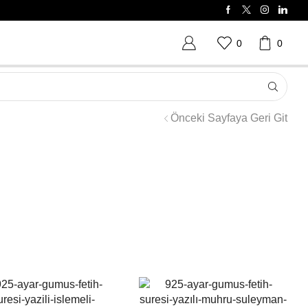
0
0
Önceki Sayfaya Geri Git