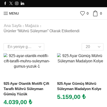
0
0
MENU
Ana Sayfa
Mağaza
Ürünler “mührü Süleyman” Olarak Etiketlendi
925 Ayar Otantik Motifli Çift
925 Ayar Gümüş Mührü
Taraflı Mührü Süleyman
Süleyman Madalyon Kolye
Gümüş Yüzük
5.159,00
₺
4.039,00
₺