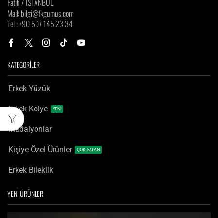
Fatih / İSTANBUL
Mail: bilgi@fkgumus.com
Tel : +90 507 145 23 34
KATEGORİLER
Erkek Yüzük
Erkek Kolye
YENİ
Madalyonlar
Kişiye Özel Ürünler
ÇOK SATAN
Erkek Bileklik
YENİ ÜRÜNLER