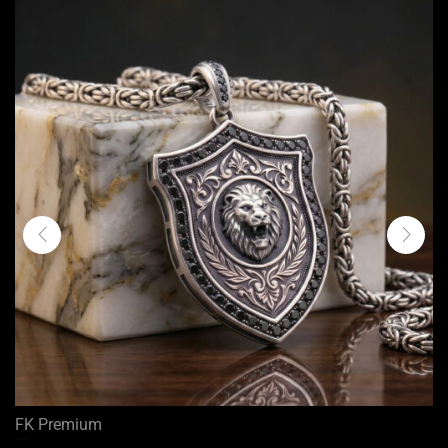
FK Premium
Regis V01 | FK Premium