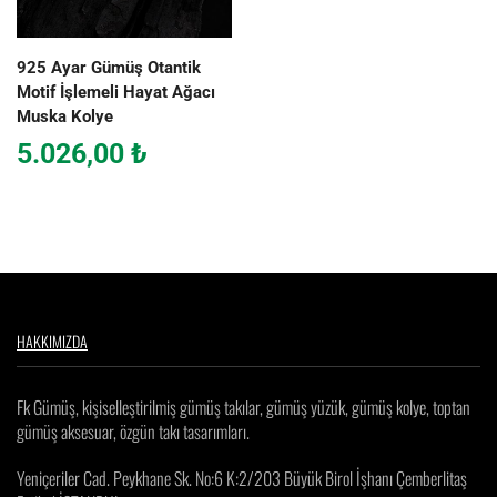
925 Ayar Gümüş Otantik
Motif İşlemeli Hayat Ağacı
Muska Kolye
5.026,00
₺
HAKKIMIZDA
Fk Gümüş, kişiselleştirilmiş gümüş takılar, gümüş yüzük, gümüş kolye, toptan
gümüş aksesuar, özgün takı tasarımları.
Yeniçeriler Cad. Peykhane Sk. No:6 K:2/203 Büyük Birol İşhanı Çemberlitaş