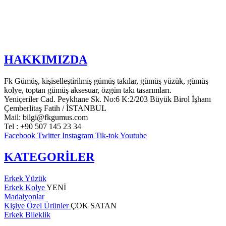
HAKKIMIZDA
Fk Gümüş, kişiselleştirilmiş gümüş takılar, gümüş yüzük, gümüş
kolye, toptan gümüş aksesuar, özgün takı tasarımları.
Yeniçeriler Cad. Peykhane Sk. No:6 K:2/203 Büyük Birol İşhanı
Çemberlitaş Fatih / İSTANBUL
Mail: bilgi@fkgumus.com
Tel : +90 507 145 23 34
Facebook
Twitter
Instagram
Tik-tok
Youtube
KATEGORİLER
Erkek Yüzük
Erkek Kolye
YENİ
Madalyonlar
Kişiye Özel Ürünler
ÇOK SATAN
Erkek Bileklik