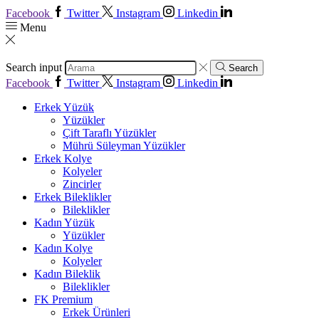
Facebook
Twitter
Instagram
Linkedin
Menu
Search input
Search
Facebook
Twitter
Instagram
Linkedin
Erkek Yüzük
Yüzükler
Çift Taraflı Yüzükler
Mührü Süleyman Yüzükler
Erkek Kolye
Kolyeler
Zincirler
Erkek Bileklikler
Bileklikler
Kadın Yüzük
Yüzükler
Kadın Kolye
Kolyeler
Kadın Bileklik
Bileklikler
FK Premium
Erkek Ürünleri