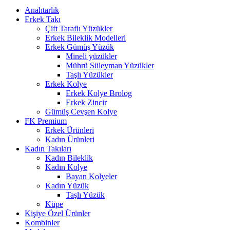
Anahtarlık
Erkek Takı
Çift Taraflı Yüzükler
Erkek Bileklik Modelleri
Erkek Gümüş Yüzük
Mineli yüzükler
Mührü Süleyman Yüzükler
Taşlı Yüzükler
Erkek Kolye
Erkek Kolye Brolog
Erkek Zincir
Gümüş Cevşen Kolye
FK Premium
Erkek Ürünleri
Kadın Ürünleri
Kadın Takıları
Kadın Bileklik
Kadın Kolye
Bayan Kolyeler
Kadın Yüzük
Taşlı Yüzük
Küpe
Kişiye Özel Ürünler
Kombinler