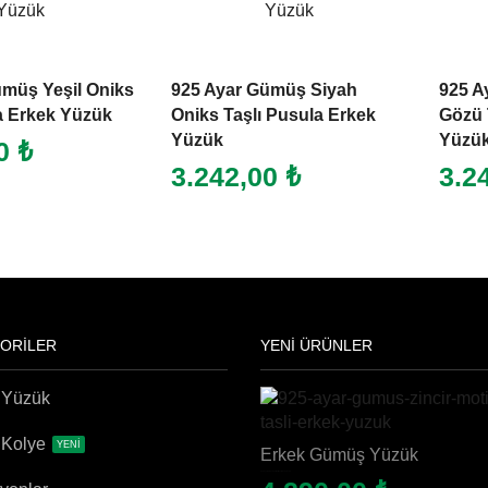
ümüş Yeşil Oniks
925 Ayar Gümüş Siyah
925 A
a Erkek Yüzük
Oniks Taşlı Pusula Erkek
Gözü 
Yüzük
Yüzü
00
₺
3.242,00
₺
3.2
ORİLER
YENİ ÜRÜNLER
 Yüzük
remium
 Kolye
YENİ
Erkek Gümüş Yüzük
864,00
₺
925 Ayar Gümüş Zincir Motifli Taşlı Erkek Yüzük