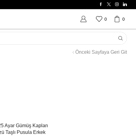
0
0
Önceki Sayfaya Geri Git