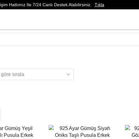
şim Hattımız Ile 7/24 Canlı Destek Alabilirsiniz.
Tıkla