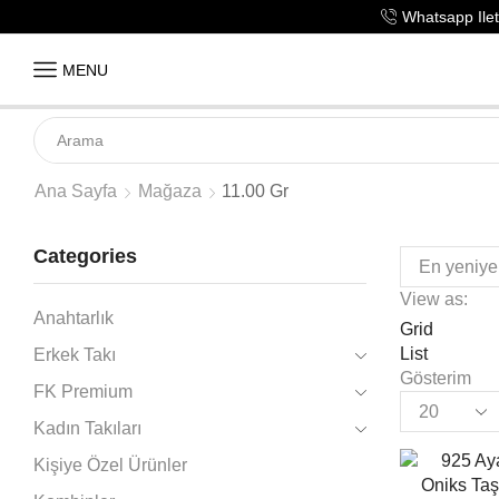
Whatsapp Ileti
MENU
Ana Sayfa
Mağaza
11.00 Gr
Categories
View as:
Anahtarlık
Grid
List
Erkek Takı
Gösterim
FK Premium
Kadın Takıları
Kişiye Özel Ürünler