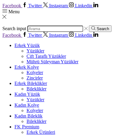
Facebook
Twitter
Instagram
Linkedin
Menu
Search input
Search
Facebook
Twitter
Instagram
Linkedin
Erkek Yüzük
Yüzükler
Çift Taraflı Yüzükler
Mührü Süleyman Yüzükler
Erkek Kolye
Kolyeler
Zincirler
Erkek Bileklikler
Bileklikler
Kadın Yüzük
Yüzükler
Kadın Kolye
Kolyeler
Kadın Bileklik
Bileklikler
FK Premium
Erkek Ürünleri