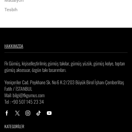
Madalyon
Tesbih
HAKKIMIZDA
Fk Gümüş, kişiselleştirilmiş gümüş takılar, gümüş yüzük, gümüş kolye, toptan
gümüş aksesuar, özgün takı tasarımları.
Yeniçeriler Cad. Peykhane Sk. No:6 K:2/203 Büyük Birol İşhanı Çemberlitaş
Fatih / İSTANBUL
Mail: bilgi@fkgumus.com
Tel : +90 507 145 23 34
KATEGORİLER