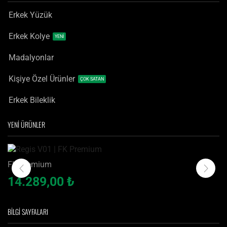
Erkek Yüzük
Erkek Kolye
YENİ
Madalyonlar
Kişiye Özel Ürünler
ÇOK SATAN
Erkek Bileklik
YENİ ÜRÜNLER
FK Premium
Regis V01 | FK Premium
14.289,00
₺
BILGI SAYFALARI