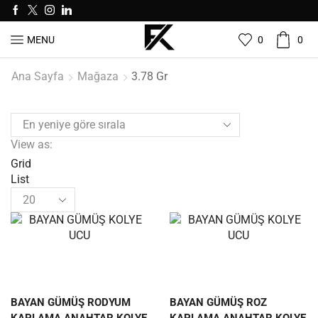
0
0
MENU
Ana Sayfa
Mağaza
3.78 Gr
View as:
Grid
List
BAYAN GÜMÜŞ RODYUM
BAYAN GÜMÜŞ ROZ
KAPLAMA ANAHTAR KOLYE
KAPLAMA ANAHTAR KOLYE