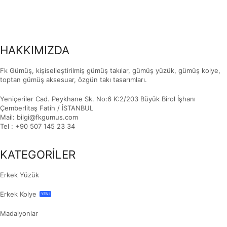
HAKKIMIZDA
Fk Gümüş, kişiselleştirilmiş gümüş takılar, gümüş yüzük, gümüş kolye,
toptan gümüş aksesuar, özgün takı tasarımları.
Yeniçeriler Cad. Peykhane Sk. No:6 K:2/203 Büyük Birol İşhanı
Çemberlitaş Fatih / İSTANBUL
Mail: bilgi@fkgumus.com
Tel : +90 507 145 23 34
KATEGORİLER
Erkek Yüzük
Erkek Kolye
YENİ
Madalyonlar