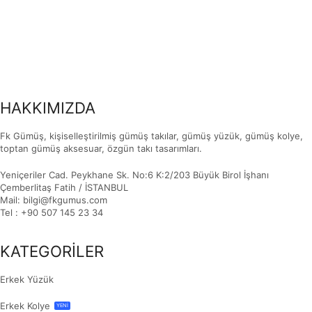
HAKKIMIZDA
Fk Gümüş, kişiselleştirilmiş gümüş takılar, gümüş yüzük, gümüş kolye,
toptan gümüş aksesuar, özgün takı tasarımları.
Yeniçeriler Cad. Peykhane Sk. No:6 K:2/203 Büyük Birol İşhanı
Çemberlitaş Fatih / İSTANBUL
Mail: bilgi@fkgumus.com
Tel : +90 507 145 23 34
KATEGORİLER
Erkek Yüzük
Erkek Kolye
YENİ