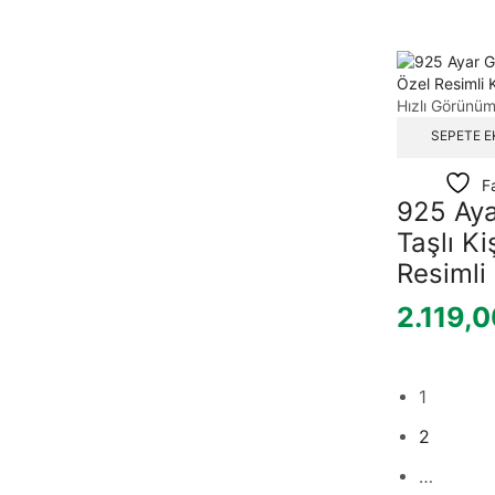
Hızlı Görünü
SEPETE E
F
925 Ay
Taşlı Ki
Resimli
2.119,
1
2
…