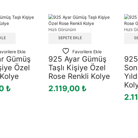
m
Hızlı Görünüm
Hızlı 
KLE
SEPETE EKLE
S
avorilere Ekle
Favorilere Ekle
ar Gümüş
925 Ayar Gümüş
925
şiye Özel
Taşlı Kişiye Özel
Son
 Kolye
Rose Renkli Kolye
Yıl
Kol
00
₺
2.119,00
₺
2.1