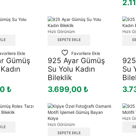
2.1
m
Hızlı Görünüm
Hızlı 
KLE
SEPETE EKLE
S
avorilere Ekle
Favorilere Ekle
ar Gümüş
925 Ayar Gümüş
925
 Kadın
Su Yolu Kadın
Su 
Bileklik
Bile
00
₺
3.699,00
₺
3.7
m
Hızlı 
Hızlı Görünüm
KLE
S
SEPETE EKLE