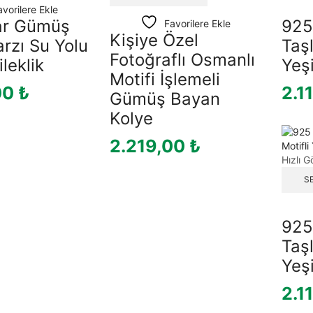
avorilere Ekle
ar Gümüş
925
Favorilere Ekle
Kişiye Özel
arzı Su Yolu
Taşl
Fotoğraflı Osmanlı
leklik
Yeşi
Motifi İşlemeli
00
₺
2.1
Gümüş Bayan
Kolye
2.219,00
₺
Hızlı 
S
925
Taşl
Yeşi
2.1