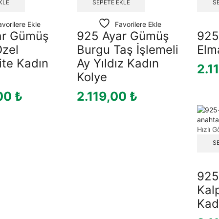
KLE
SEPETE EKLE
S
avorilere Ekle
Favorilere Ekle
ar Gümüş
925 Ayar Gümüş
925
Özel
Burgu Taş İşlemeli
Elm
ite Kadın
Ay Yıldız Kadın
2.1
Kolye
00
₺
2.119,00
₺
Hızlı 
S
925
Kal
Kad