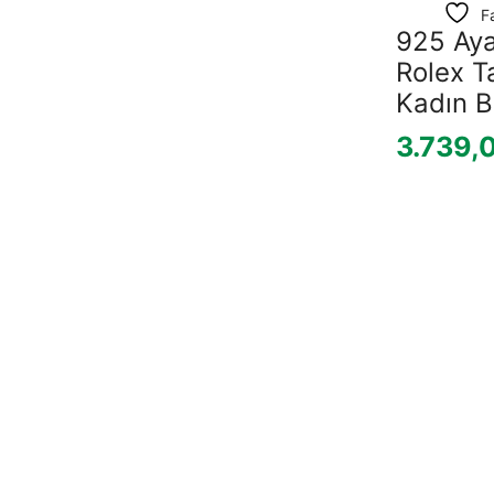
F
925 Ay
Rolex T
Kadın Bi
3.739,