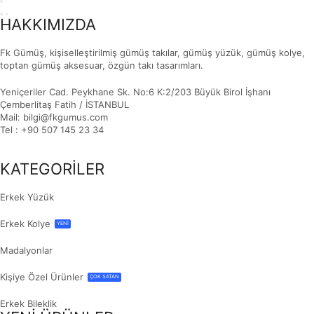
HAKKIMIZDA
Fk Gümüş, kişiselleştirilmiş gümüş takılar, gümüş yüzük, gümüş kolye,
toptan gümüş aksesuar, özgün takı tasarımları.
Yeniçeriler Cad. Peykhane Sk. No:6 K:2/203 Büyük Birol İşhanı
Çemberlitaş Fatih / İSTANBUL
Mail: bilgi@fkgumus.com
Tel : +90 507 145 23 34
KATEGORİLER
Erkek Yüzük
Erkek Kolye
YENİ
Madalyonlar
Kişiye Özel Ürünler
ÇOK SATAN
Erkek Bileklik