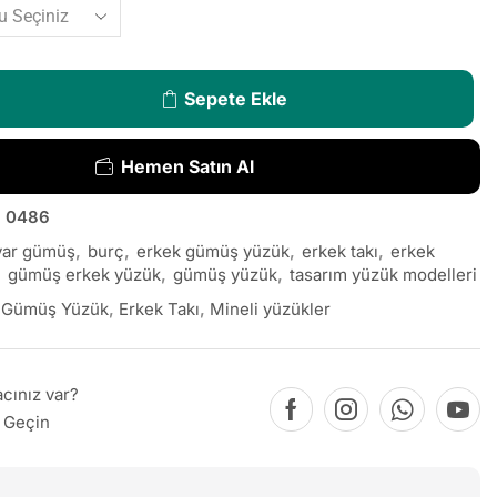
Sepete Ekle
Hemen Satın Al
 0486
yar gümüş
,
burç
,
erkek gümüş yüzük
,
erkek takı
,
erkek
,
gümüş erkek yüzük
,
gümüş yüzük
,
tasarım yüzük modelleri
 Gümüş Yüzük
,
Erkek Takı
,
Mineli yüzükler
acınız var?
e Geçin