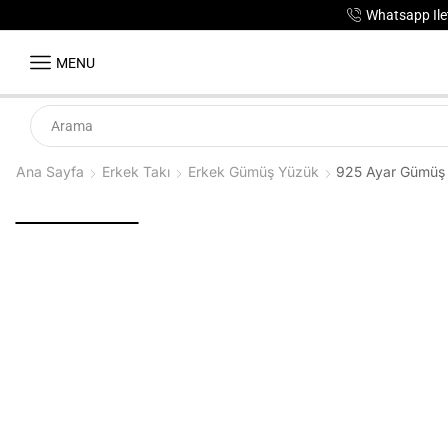
Whatsapp Ilet
MENU
Ana Sayfa
Erkek Takı
Erkek Gümüş Yüzük
925 Ayar Gümüş A