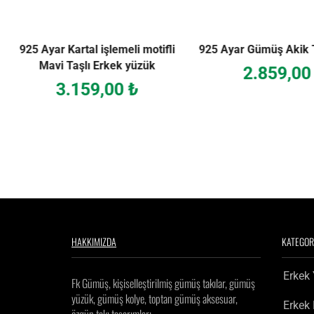
925 Ayar Kartal işlemeli motifli
925 Ayar Gümüş Akik 
Mavi Taşlı Erkek yüzük
2.859,0
3.159,00
₺
HAKKIMIZDA
KATEGOR
Erkek
Fk Gümüş, kişiselleştirilmiş gümüş takılar, gümüş
yüzük, gümüş kolye, toptan gümüş aksesuar,
Erkek
Erkek Kolye
Erke