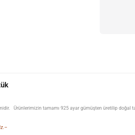
zük
dir. Ürünlerimizin tamamı 925 ayar gümüşten üretilip doğal taşl
iz.–