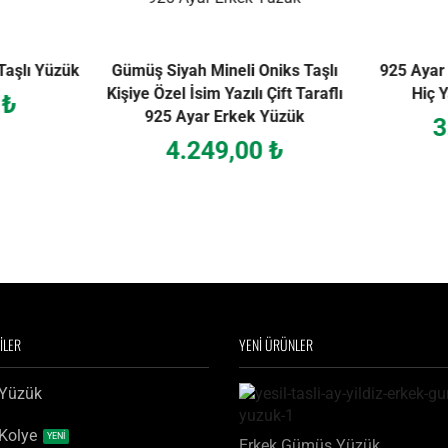
Taşlı Yüzük
Gümüş Siyah Mineli Oniks Taşlı
925 Ayar
Kişiye Özel İsim Yazılı Çift Taraflı
Hiç Y
0
₺
925 Ayar Erkek Yüzük
3
4.249,00
₺
İLER
YENİ ÜRÜNLER
 Yüzük
 Kolye
YENİ
k Gümüş Yüzük
Erkek Gümüş Yüzük