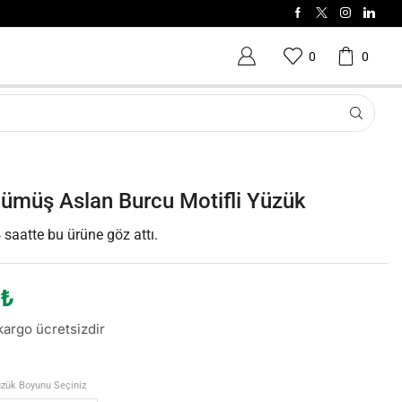
0
0
ümüş Aslan Burcu Motifli Yüzük
 saatte bu ürüne göz attı.
₺
argo ücretsizdir
zük Boyunu Seçiniz