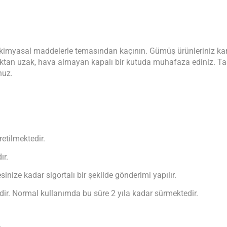
r kimyasal maddelerle temasından kaçının. Gümüş ürünleriniz ka
şıktan uzak, hava almayan kapalı bir kutuda muhafaza ediniz. Ta
nuz.
etilmektedir.
ır.
inize kadar sigortalı bir şekilde gönderimi yapılır.
ir. Normal kullanımda bu süre 2 yıla kadar sürmektedir.