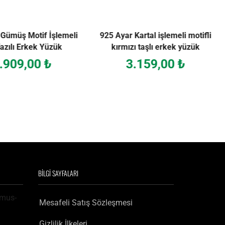
 Gümüş Motif İşlemeli
925 Ayar Kartal işlemeli motifli
azılı Erkek Yüzük
kırmızı taşlı erkek yüzük
.909,00
₺
3.159,00
₺
BILGI SAYFALARI
Mesafeli Satış Sözleşmesi
Erkek Kolye
Gizlilik İlkeleri