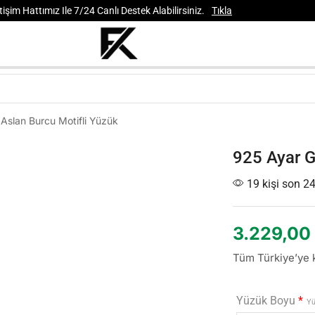
işim Hattımız Ile 7/24 Canlı Destek Alabilirsiniz.
Tıkla
slan Burcu Motifli Yüzük
925 Ayar G
19 kişi son 24
3.229,00
Tüm Türkiye’ye k
Yüzük Boyu
*
Yü