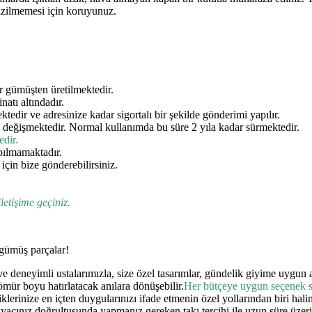
izilmemesi için koruyunuz.
r gümüşten üretilmektedir.
atı altındadır.
tedir ve adresinize kadar sigortalı bir şekilde gönderimi yapılır.
 değişmektedir. Normal kullanımda bu süre 2 yıla kadar sürmektedir.
edir.
pılmamaktadır.
için bize gönderebilirsiniz.
iletişime geçiniz.
ş gümüş parçalar!
deneyimli ustalarımızla, size özel tasarımlar, gündelik giyime uygun ar
ömür boyu hatırlatacak anılara dönüşebilir.
Her bütçeye uygun seçenek 
klerinize en içten duygularınızı ifade etmenin özel yollarından biri hali
yacınız doğrultusunda yapmanız gereken takı tercihi ile uzun süre üzerin