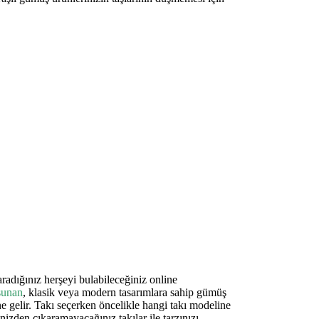
adığınız herşeyi bulabileceğiniz online
sunan
, klasik veya modern tasarımlara sahip gümüş
ne gelir. Takı seçerken öncelikle hangi takı modeline
izden çıkaramayacağınız takılar ile tarzınızı