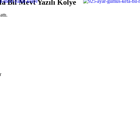
a Bil Mevt Yazılı Kolye
attı.
r