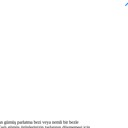
an gümüş parlatma bezi veya nemli bir bezle
aşlı gümüş ürünlerinizin taşlarının düşmemesi için