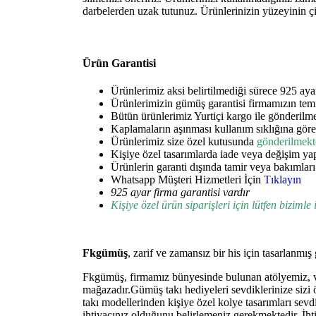
darbelerden uzak tutunuz. Ürünlerinizin yüzeyinin ç
Ürün Garantisi
Ürünlerimiz aksi belirtilmediği sürece 925 aya
Ürünlerimizin gümüş garantisi firmamızın temin
Bütün ürünlerimiz Yurtiçi kargo ile gönderilmek
Kaplamaların aşınması kullanım sıklığına göre
Ürünlerimiz size özel kutusunda
gönderilmekt
Kişiye özel tasarımlarda iade veya değişim ya
Ürünlerin garanti dışında tamir veya bakımları 
Whatsapp Müşteri Hizmetleri İçin
Tıklayın
925 ayar firma garantisi vardır
Kişiye özel ürün siparişleri için lütfen bizimle 
Fkgümüş
, zarif ve zamansız bir his için tasarlanmı
Fkgümüş, firmamız bünyesinde bulunan atölyemiz, ve 
mağazadır.Gümüş takı hediyeleri sevdiklerinize sizi 
takı modellerinden kişiye özel kolye tasarımları sevdi
ihtiyacınız olduğunu belirlemeniz gerekmektedir. İhti