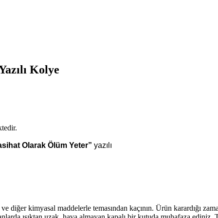
Yazılı Kolye
tedir.
sihat Olarak Ölüm Yeter”
yazılı
n ve diğer kimyasal maddelerle temasından kaçının. Ürün karardığı zam
anlarda ışıktan uzak, hava almayan kapalı bir kutuda muhafaza ediniz. T