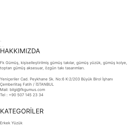
HAKKIMIZDA
Fk Gümüş, kişiselleştirilmiş gümüş takılar, gümüş yüzük, gümüş kolye,
toptan gümüş aksesuar, özgün takı tasarımları.
Yeniçeriler Cad. Peykhane Sk. No:6 K:2/203 Büyük Birol İşhanı
Çemberlitaş Fatih / İSTANBUL
Mail: bilgi@fkgumus.com
Tel : +90 507 145 23 34
KATEGORİLER
Erkek Yüzük