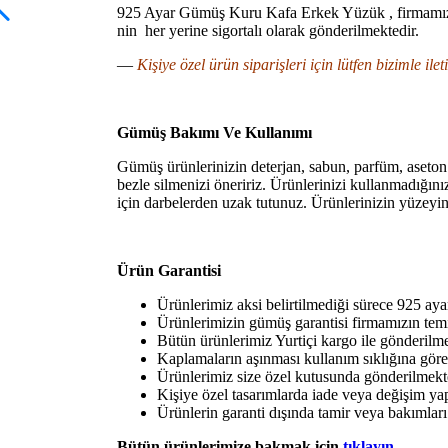
925 Ayar Gümüş Kuru Kafa Erkek Yüzük , firmamızın 
nin her yerine sigortalı olarak gönderilmektedir.
—
Kişiye özel ürün siparişleri için lütfen bizimle ile
Gümüş Bakımı Ve Kullanımı
Gümüş ürünlerinizin deterjan, sabun, parfüm, aseto
bezle silmenizi öneririz. Ürünlerinizi kullanmadığın
için darbelerden uzak tutunuz. Ürünlerinizin yüzeyi
Ürün Garantisi
Ürünlerimiz aksi belirtilmediği sürece 925 aya
Ürünlerimizin gümüş garantisi firmamızın temin
Bütün ürünlerimiz Yurtiçi kargo ile gönderilmek
Kaplamaların aşınması kullanım sıklığına göre
Ürünlerimiz size özel kutusunda gönderilmekt
Kişiye özel tasarımlarda iade veya değişim y
Ürünlerin garanti dışında tamir veya bakımları 
Bütün ürünlerimize bakmak için
tıklayın