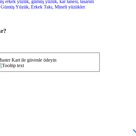
üş erkek yüzük
,
gümüş yüzük
,
kar tanesi
,
tasarım
 Gümüş Yüzük
,
Erkek Takı
,
Mineli yüzükler
ar?