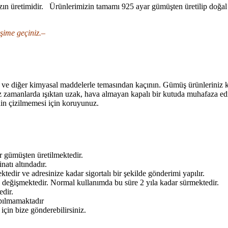
üretimidir. Ürünlerimizin tamamı 925 ayar gümüşten üretilip doğal ta
tişime geçiniz.–
n ve diğer kimyasal maddelerle temasından kaçının. Gümüş ürünleriniz 
ız zamanlarda ışıktan uzak, hava almayan kapalı bir kutuda muhafaza ed
nin çizilmemesi için koruyunuz.
r gümüşten üretilmektedir.
atı altındadır.
tedir ve adresinize kadar sigortalı bir şekilde gönderimi yapılır.
 değişmektedir. Normal kullanımda bu süre 2 yıla kadar sürmektedir.
edir.
apılmamaktadır
için bize gönderebilirsiniz.