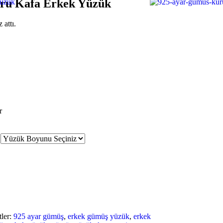
ru Kafa Erkek Yüzük
 attı.
r
tler:
925 ayar gümüş
,
erkek gümüş yüzük
,
erkek