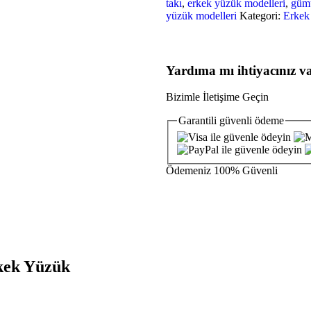
takı
,
erkek yüzük modelleri
,
güm
yüzük modelleri
Kategori:
Erkek
Yardıma mı ihtiyacınız v
Bizimle İletişime Geçin
Garantili
güvenli
ödeme
Ödemeniz
100% Güvenli
kek Yüzük