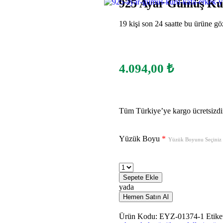
925 Ayar Gümüş Ku
19 kişi son 24 saatte bu ürüne göz
4.094,00
₺
Tüm Türkiye’ye kargo ücretsizdi
Yüzük Boyu
*
Yüzük Boyunu Seçiniz
Sepete Ekle
yada
Hemen Satın Al
Ürün Kodu:
EYZ-01374-1
Etike