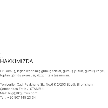
HAKKIMIZDA
Fk Gümüş, kişiselleştirilmiş gümüş takılar, gümüş yüzük, gümüş kolye,
toptan gümüş aksesuar, özgün takı tasarımları.
Yeniçeriler Cad. Peykhane Sk. No:6 K:2/203 Büyük Birol İşhanı
Çemberlitaş Fatih / İSTANBUL
Mail: bilgi@fkgumus.com
Tel : +90 507 145 23 34