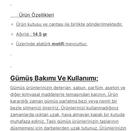
Ürün Özellikleri
Ürün kutusu ve çantası ile birlikte gönderilmektedir.
Ağırlık :
14,5 gr
Üzerinde atatürk
motifi
mevcuttur.
Gümüş Bakımı Ve Kullanımı;
Gümüş ürünlerinizin deterjan, sabun, parfüm, aseton ve
diğer kimyasal maddelerle temasından kaçının. Ürün
karardığı zaman gümüş parlatma bezi veya nemli bir
bezle silmenizi öneririz. Ürünlerinizi kullanmadığınız
zamanlarda ışıktan uzak, hava almayan kapalı bir kutuda
muhafaza ediniz. Taşlı gümüş ürünlerinizin taşlarının
düşmemesi için darbelerden uzak tutunuz. Ürünlerinizin