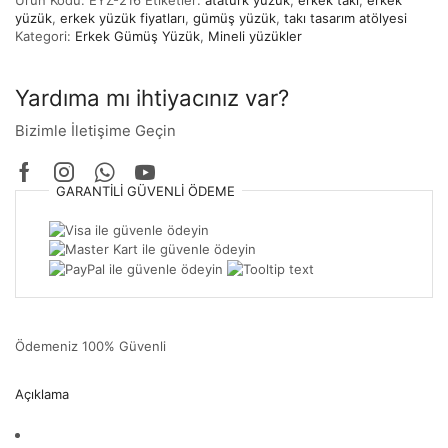
Ürün Kodu:
EYZ-216
Etiketler:
atatürk yüzük
,
erkek takı
,
erkek
yüzük
,
erkek yüzük fiyatları
,
gümüş yüzük
,
takı tasarım atölyesi
Kategori:
Erkek Gümüş Yüzük
,
Mineli yüzükler
Yardıma mı ihtiyacınız var?
Bizimle İletişime Geçin
GARANTILI
GÜVENLI
ÖDEME
Ödemeniz
100% Güvenli
Açıklama