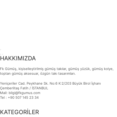
HAKKIMIZDA
Fk Gümüş, kişiselleştirilmiş gümüş takılar, gümüş yüzük, gümüş kolye,
toptan gümüş aksesuar, özgün takı tasarımları.
Yeniçeriler Cad. Peykhane Sk. No:6 K:2/203 Büyük Birol İşhanı
Çemberlitaş Fatih / İSTANBUL
Mail: bilgi@fkgumus.com
Tel : +90 507 145 23 34
KATEGORİLER