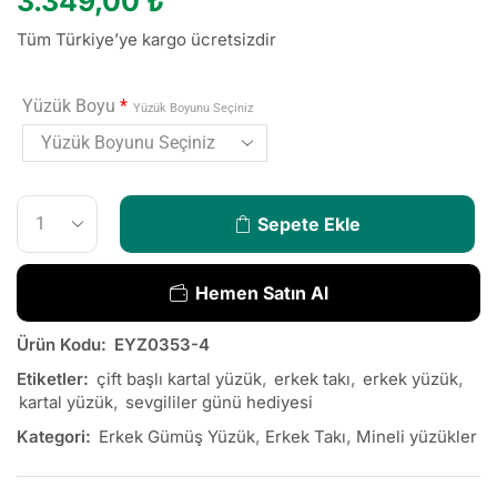
3.349,00
₺
Tüm Türkiye’ye kargo ücretsizdir
Yüzük Boyu
*
Yüzük Boyunu Seçiniz
Sepete Ekle
Hemen Satın Al
Ürün Kodu:
EYZ0353-4
Etiketler:
çift başlı kartal yüzük
,
erkek takı
,
erkek yüzük
,
kartal yüzük
,
sevgililer günü hediyesi
Kategori:
Erkek Gümüş Yüzük
,
Erkek Takı
,
Mineli yüzükler