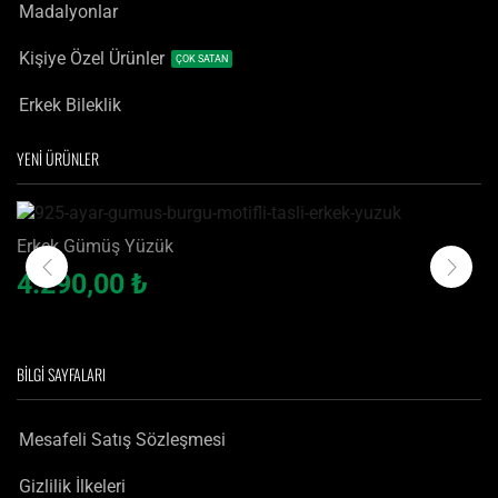
Madalyonlar
Kişiye Özel Ürünler
ÇOK SATAN
Erkek Bileklik
YENİ ÜRÜNLER
Erkek Gümüş Yüzük
925 Ayar Gümüş Burgu Motifli Taşlı Erkek Yüzük
4.290,00
₺
BILGI SAYFALARI
Mesafeli Satış Sözleşmesi
Gizlilik İlkeleri