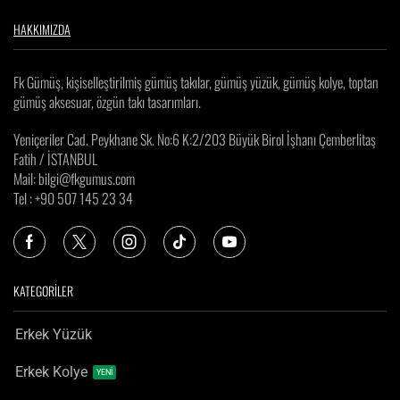
HAKKIMIZDA
Fk Gümüş, kişiselleştirilmiş gümüş takılar, gümüş yüzük, gümüş kolye, toptan
gümüş aksesuar, özgün takı tasarımları.
Yeniçeriler Cad. Peykhane Sk. No:6 K:2/203 Büyük Birol İşhanı Çemberlitaş
Fatih / İSTANBUL
Mail: bilgi@fkgumus.com
Tel : +90 507 145 23 34
KATEGORİLER
Erkek Yüzük
Erkek Kolye
YENİ