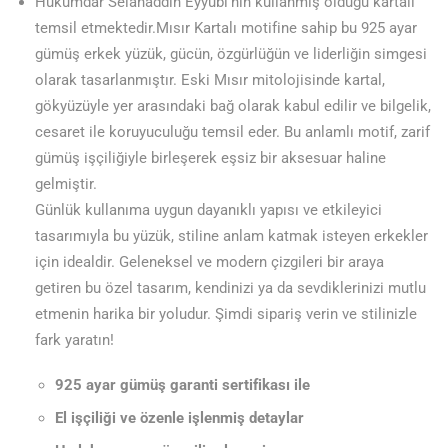
Hükümdar Selahaddin Eyyubi’nin kullanmış olduğu kartalı
temsil etmektedir.Mısır Kartalı motifine sahip bu 925 ayar
gümüş erkek yüzük, gücün, özgürlüğün ve liderliğin simgesi
olarak tasarlanmıştır. Eski Mısır mitolojisinde kartal,
gökyüzüyle yer arasındaki bağ olarak kabul edilir ve bilgelik,
cesaret ile koruyuculuğu temsil eder. Bu anlamlı motif, zarif
gümüş işçiliğiyle birleşerek eşsiz bir aksesuar haline
gelmiştir.
Günlük kullanıma uygun dayanıklı yapısı ve etkileyici
tasarımıyla bu yüzük, stiline anlam katmak isteyen erkekler
için idealdir. Geleneksel ve modern çizgileri bir araya
getiren bu özel tasarım, kendinizi ya da sevdiklerinizi mutlu
etmenin harika bir yoludur. Şimdi sipariş verin ve stilinizle
fark yaratın!
925 ayar gümüş garanti sertifikası ile
El işçiliği ve özenle işlenmiş detaylar