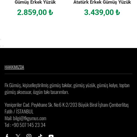
Gümüş Erkek Yüzük
Atatürk Erkek Gümüş Yüzük
2.859,00
₺
3.439,00
₺
HAKKIMIZDA
Fk Gümüş, kişiselleştirilmiş gümüş takılar, gümüş yüzük, gümüş kolye, toptan
gümüş aksesuar, özgün takı tasarımları.
Yeniçeriler Cad. Peykhane Sk. No:6 K:2/203 Büyük Birol İşhanı Çemberlitaş
Fatih / İSTANBUL
Mail: bilgi@fkgumus.com
Tel : +90 507 145 23 34