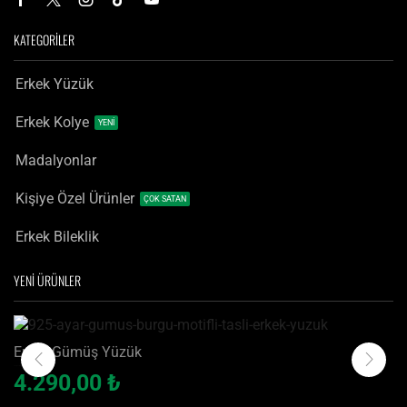
KATEGORİLER
Erkek Yüzük
Erkek Kolye
YENİ
Madalyonlar
Kişiye Özel Ürünler
ÇOK SATAN
Erkek Bileklik
YENİ ÜRÜNLER
Erkek Gümüş Yüzük
925 Ayar Gümüş Burgu Motifli Taşlı Erkek Yüzük
4.290,00
₺