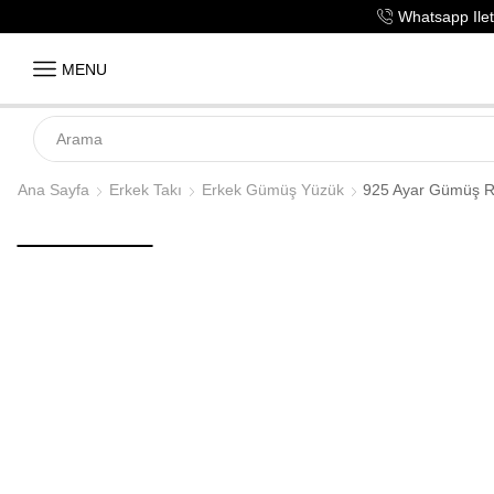
Whatsapp Ileti
MENU
Ana Sayfa
Erkek Takı
Erkek Gümüş Yüzük
925 Ayar Gümüş Ru