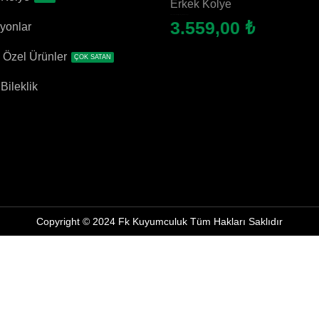
k Kolye
6.794,00
₺
559,00
₺
yonlar
 Özel Ürünler
ÇOK SATAN
Bileklik
Copyright © 2024 Fk Kuyumculuk Tüm Hakları Saklıdır