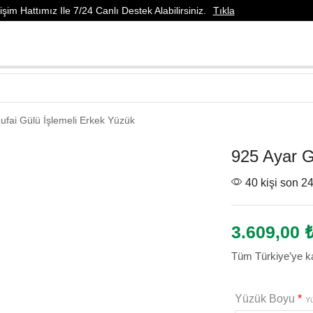
şim Hattımız Ile 7/24 Canlı Destek Alabilirsiniz.
Tıkla
fai Gülü İşlemeli Erkek Yüzük
925 Ayar G
40 kişi son 24
3.609,00
Tüm Türkiye’ye ka
Yüzük Boyu
*
Yü