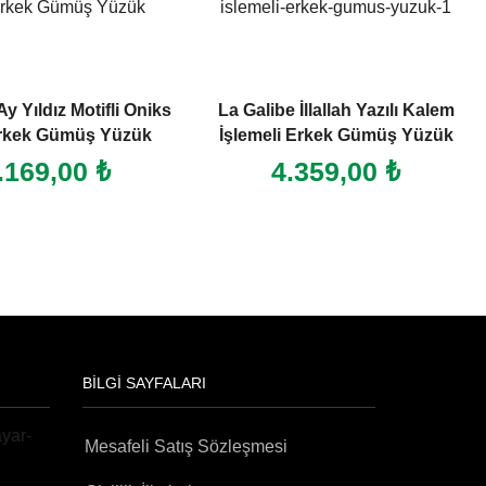
 İllallah Yazılı Kalem
925 Ayar Kırmızı Akik Taşlı Erkek
i Erkek Gümüş Yüzük
Gümüş Yüzük
.359,00
₺
3.019,00
₺
BILGI SAYFALARI
Mesafeli Satış Sözleşmesi