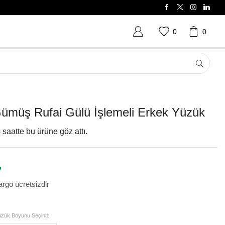
0
0
ümüş Rufai Gülü İşlemeli Erkek Yüzük
 saatte bu ürüne göz attı.
₺
rgo ücretsizdir
zük Boyunu Seçiniz