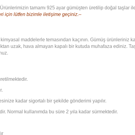
Ürünlerimizin tamamı 925 ayar gümüşten üretilip doğal taşlar ile
ri için lütfen bizimle iletişime geçiniz.–
r kimyasal maddelerle temasından kaçının. Gümüş ürünleriniz k
şıktan uzak, hava almayan kapalı bir kutuda muhafaza ediniz. Ta
nuz.
retilmektedir.
r.
sinize kadar sigortalı bir şekilde gönderimi yapılır.
ir. Normal kullanımda bu süre 2 yıla kadar sürmektedir.
ır