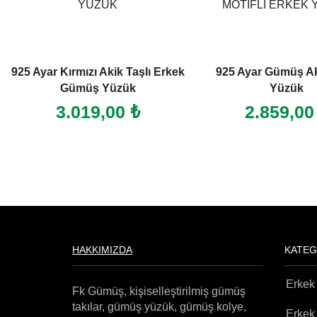
925 Ayar Gümüş Akik Taşlı
925 Ayar Yeşil Akik T
Yüzük
Erkek Yüzü
2.859,00
₺
2.859,0
HAKKIMIZDA
KATEG
Erkek
Fk Gümüş, kişiselleştirilmiş gümüş
takılar, gümüş yüzük, gümüş kolye,
Erkek