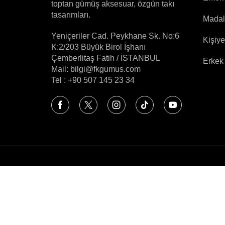
k
Erkek Gümüş Yüzük
Erke
toptan gümüş aksesuar, özgün takı
925 Ayar Gümüş Zincir Motifli Taşlı Erkek Yüzük
Kılıç ve Kalkan Motifli 925 Ayar Gümüş Kolye
tasarımları.
4.290,00
₺
3.
Madal
Yeniçeriler Cad. Peykhane Sk. No:6
Kişiye
K:2/203 Büyük Birol İşhanı
Çemberlitaş Fatih / İSTANBUL
Erkek 
Mail: bilgi@fkgumus.com
Tel : +90 507 145 23 34