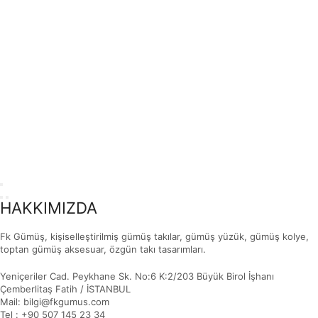
HAKKIMIZDA
Fk Gümüş, kişiselleştirilmiş gümüş takılar, gümüş yüzük, gümüş kolye,
toptan gümüş aksesuar, özgün takı tasarımları.
Yeniçeriler Cad. Peykhane Sk. No:6 K:2/203 Büyük Birol İşhanı
Çemberlitaş Fatih / İSTANBUL
Mail: bilgi@fkgumus.com
Tel : +90 507 145 23 34