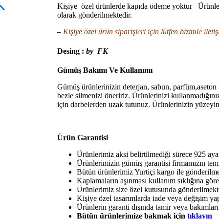
Kişiye özel ürünlerde kapıda ödeme yoktur Ürünlerim
olarak gönderilmektedir.
–
Kişiye özel ürün siparişleri için lütfen bizimle ileti
Desing :
by FK
Gümüş Bakımı Ve Kullanımı
Gümüş ürünlerinizin deterjan, sabun, parfüm,aseton
bezle silmenizi öneririz. Ürünlerinizi kullanmadığın
için darbelerden uzak tutunuz. Ürünlerinizin yüzeyi
Ürün Garantisi
Ürünlerimiz aksi belirtilmediği sürece 925 aya
Ürünlerimizin gümüş garantisi firmamızın temin
Bütün ürünlerimiz Yurtiçi kargo ile gönderilmek
Kaplamaların aşınması kullanım sıklığına göre
Ürünlerimiz size özel kutusunda gönderilmekt
Kişiye özel tasarımlarda iade veya değişim y
Ürünlerin garanti dışında tamir veya bakımları 
Bütün ürünlerimize bakmak için
tıklayın