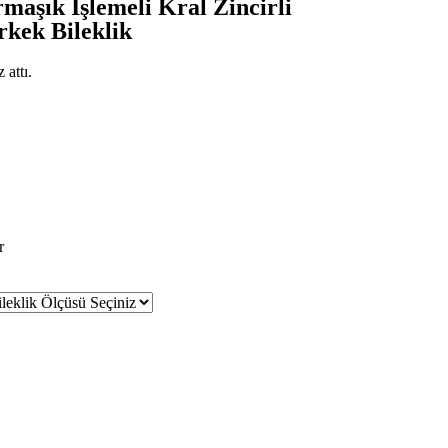
aşık İşlemeli Kral Zincirli
rkek Bileklik
 attı.
r