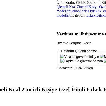
Ürün Kodu:
EBLK 002 krl-2
Eti
İşlemeli Kral Zincirli Kişiye Öze
modelleri
,
erkek derili bileklik
,
e
modelleri
Kategori:
Erkek Bilekl
Yardıma mı ihtiyacınız v
Bizimle İletişime Geçin
Garantili
güvenli
ödeme
Ödemeniz
100% Güvenli
i Kral Zincirli Kişiye Özel İsimli Erkek B