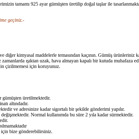
izin tamamı 925 ayar gümüşten üretilip doğal taşlar ile tasarlanmaktad
şime geçiniz.-
 ve diğer kimyasal maddelerle temasından kaçının. Gümüş ürünleriniz k
ız zamanlarda ışıktan uzak, hava almayan kapalı bir kutuda muhafaza ed
nin çizilmemesi için koruyunuz.
r gümüşten üretilmektedir.
atı altındadır.
tedir ve adresinize kadar sigortalı bir şekilde gönderimi yapılır.
 değişmektedir. Normal kullanımda bu süre 2 yıla kadar sürmektedir.
edir.
apılmamaktadır
için bize gönderebilirsiniz.