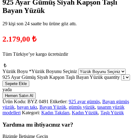
925 Ayar Gümüş Siyah Kapşon Taşlı
Bayan Yüzük
29 kişi son 24 saatte bu ürüne göz attı.
2.179,00
₺
Tüm Türkiye’ye kargo ücretsizdir
₺
Yüzük Boyu
*
Yüzük Boyunu Seçiniz
925 Ayar Gümüş Siyah Kapşon Taşlı Bayan Yüzük quantity
Sepete Ekle
yada
Hemen Satın Al
Ürün Kodu:
BYZ 0491
Etiketler:
925 ayar gümüş
,
Bayan gümüş
yüzük
,
bayan takı
,
Bayan Yüzük
,
gümüş yüzük
,
tasarım yüzük
modelleri
Kategori:
Kadın Takıları
,
Kadın Yüzük
,
Taşlı Yüzük
Yardıma mı ihtiyacınız var?
Bizimle İletişime Geçin