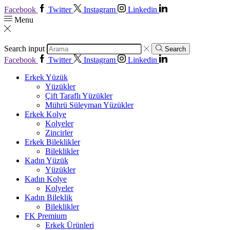
Facebook
Twitter
Instagram
Linkedin
Menu
Search input
Search
Facebook
Twitter
Instagram
Linkedin
Erkek Yüzük
Yüzükler
Çift Taraflı Yüzükler
Mührü Süleyman Yüzükler
Erkek Kolye
Kolyeler
Zincirler
Erkek Bileklikler
Bileklikler
Kadın Yüzük
Yüzükler
Kadın Kolye
Kolyeler
Kadın Bileklik
Bileklikler
FK Premium
Erkek Ürünleri