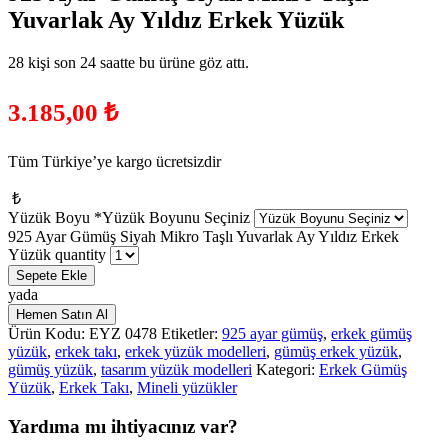
Yuvarlak Ay Yıldız Erkek Yüzük
28 kişi son 24 saatte bu ürüne göz attı.
3.185,00
₺
Tüm Türkiye’ye kargo ücretsizdir
₺
Yüzük Boyu
*
Yüzük Boyunu Seçiniz
925 Ayar Gümüş Siyah Mikro Taşlı Yuvarlak Ay Yıldız Erkek
Yüzük quantity
Sepete Ekle
yada
Hemen Satın Al
Ürün Kodu:
EYZ 0478
Etiketler:
925 ayar gümüş
,
erkek gümüş
yüzük
,
erkek takı
,
erkek yüzük modelleri
,
gümüş erkek yüzük
,
gümüş yüzük
,
tasarım yüzük modelleri
Kategori:
Erkek Gümüş
Yüzük
,
Erkek Takı
,
Mineli yüzükler
Yardıma mı ihtiyacınız var?