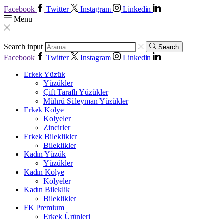
Facebook
Twitter
Instagram
Linkedin
Menu
Search input
Search
Facebook
Twitter
Instagram
Linkedin
Erkek Yüzük
Yüzükler
Çift Taraflı Yüzükler
Mührü Süleyman Yüzükler
Erkek Kolye
Kolyeler
Zincirler
Erkek Bileklikler
Bileklikler
Kadın Yüzük
Yüzükler
Kadın Kolye
Kolyeler
Kadın Bileklik
Bileklikler
FK Premium
Erkek Ürünleri