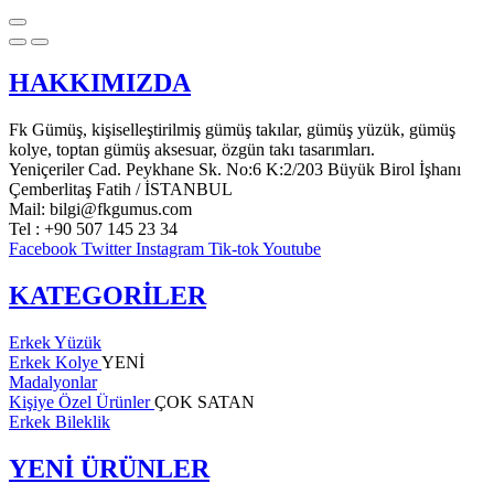
HAKKIMIZDA
Fk Gümüş, kişiselleştirilmiş gümüş takılar, gümüş yüzük, gümüş
kolye, toptan gümüş aksesuar, özgün takı tasarımları.
Yeniçeriler Cad. Peykhane Sk. No:6 K:2/203 Büyük Birol İşhanı
Çemberlitaş Fatih / İSTANBUL
Mail: bilgi@fkgumus.com
Tel : +90 507 145 23 34
Facebook
Twitter
Instagram
Tik-tok
Youtube
KATEGORİLER
Erkek Yüzük
Erkek Kolye
YENİ
Madalyonlar
Kişiye Özel Ürünler
ÇOK SATAN
Erkek Bileklik
YENİ ÜRÜNLER