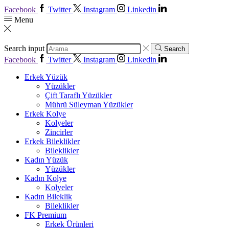
Facebook
Twitter
Instagram
Linkedin
Menu
Search input
Search
Facebook
Twitter
Instagram
Linkedin
Erkek Yüzük
Yüzükler
Çift Taraflı Yüzükler
Mührü Süleyman Yüzükler
Erkek Kolye
Kolyeler
Zincirler
Erkek Bileklikler
Bileklikler
Kadın Yüzük
Yüzükler
Kadın Kolye
Kolyeler
Kadın Bileklik
Bileklikler
FK Premium
Erkek Ürünleri