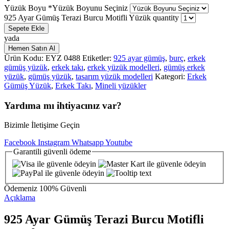
Yüzük Boyu
*
Yüzük Boyunu Seçiniz
925 Ayar Gümüş Terazi Burcu Motifli Yüzük quantity
Sepete Ekle
yada
Hemen Satın Al
Ürün Kodu:
EYZ 0488
Etiketler:
925 ayar gümüş
,
burç
,
erkek
gümüş yüzük
,
erkek takı
,
erkek yüzük modelleri
,
gümüş erkek
yüzük
,
gümüş yüzük
,
tasarım yüzük modelleri
Kategori:
Erkek
Gümüş Yüzük
,
Erkek Takı
,
Mineli yüzükler
Yardıma mı ihtiyacınız var?
Bizimle İletişime Geçin
Facebook
Instagram
Whatsapp
Youtube
Garantili
güvenli
ödeme
Ödemeniz
100% Güvenli
Açıklama
925 Ayar Gümüş Terazi Burcu Motifli