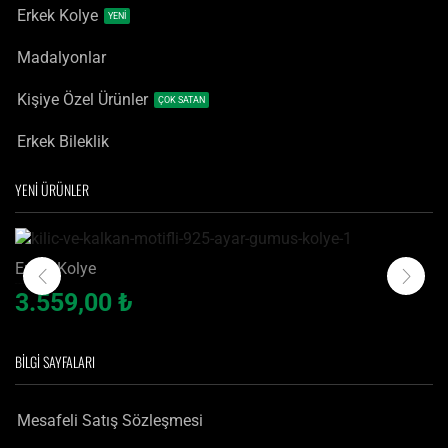
Erkek Kolye
YENİ
Madalyonlar
Kişiye Özel Ürünler
ÇOK SATAN
Erkek Bileklik
YENİ ÜRÜNLER
Erkek Kolye
Kılıç ve Kalkan Motifli 925 Ayar Gümüş Kolye
3.559,00
₺
BILGI SAYFALARI
Mesafeli Satış Sözleşmesi