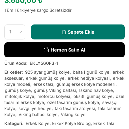
3.650,00
₺
Tüm Türkiye’ye kargo ücretsizdir
Sepete Ekle
Hemen Satın Al
Ürün Kodu:
EKLY560F3-1
Etiketler:
925 ayar gümüş kolye
,
balta figürlü kolye
,
erkek
aksesuar
,
erkek gümüş kolye
,
erkek hediye kolyesi
,
erkek
kolye modeli
,
erkek takı
,
gümüş erkek kolye modelleri
,
gümüş kolye
,
gümüş Viking baltası
,
İskandinav kolye
,
mitolojik kolye
,
motorcu kolyesi
,
oksitli gümüş kolye
,
özel
tasarım erkek kolye
,
özel tasarım gümüş kolye
,
savaşçı
kolye
,
sevgiliye hediye
,
takı tasarım atölyesi
,
takı tasarım
kolye
,
Viking baltası kolye
,
Viking kolye
Kategori:
Erkek Kolye
,
Erkek Kolye Brolog
,
Erkek Takı