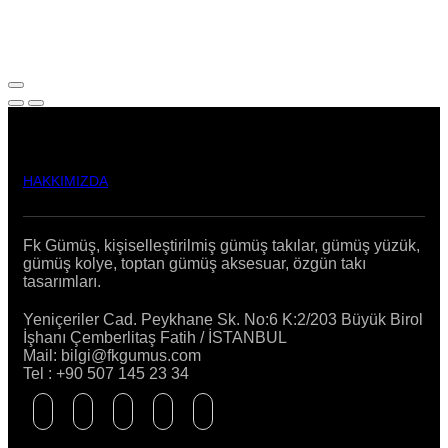
HAKKIMIZDA
Fk Gümüş, kişiselleştirilmiş gümüş takılar, gümüş yüzük,
gümüş kolye, toptan gümüş aksesuar, özgün takı
tasarımları.
Yeniçeriler Cad. Peykhane Sk. No:6 K:2/203 Büyük Birol
İşhanı Çemberlitaş Fatih / İSTANBUL
Mail: bilgi@fkgumus.com
Tel : +90 507 145 23 34
Facebook
Twitter
Instagram
Tik-
Youtube
tok