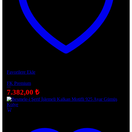
Favorilere Ekle
FK Premium
Apollo Maestro | FK Premium
7.382,00
₺