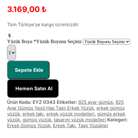
3.169,00
₺
Tüm Türkiye’ye kargo ücretsizdir
₺
Yüzük Boyu
*
Yüzük Boyunu Seçiniz
925
Ayar
Gümüş
Yeşil
Has
Sepete Ekle
Taşlı
Erkek
Yüzük
Hemen Satın Al
quantity
Ürün Kodu:
EYZ 0343
Etiketler:
925 ayar gümüş
,
925
Ayar Gümüş Yeşil Has Taşlı Erkek Yüzük
,
erkek gümüş
yüzük
,
erkek takı
,
erkek yüzük modelleri
,
gümüş erkek
yüzük
,
gümüş yüzük
,
tasarım yüzük modelleri
Kategori:
Erkek Gümüş Yüzük
,
Erkek Takı
,
Taşlı Yüzükler