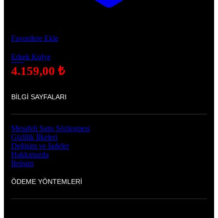
Favorilere Ekle
Erkek Kolye
Allah Lafzı İşlemeli Kalkan Motifli 925 Ayar Gümüş Kolye
4.159,00
₺
BILGI SAYFALARI
Mesafeli Satış Sözleşmesi
Gizlilik İlkeleri
Değişim ve İadeler
Hakkımızda
İletişim
ÖDEME YÖNTEMLERI