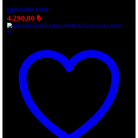
Erkek Gümüş Yüzük
925 Ayar Gümüş Burgu Motifli Taşlı Erkek Yüzük
4.290,00
₺