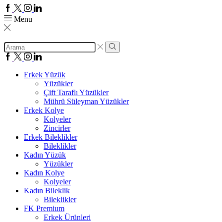
Facebook
Twitter
Instagram
Linkedin
Menu
Search
input
Search
Facebook
Twitter
Instagram
Linkedin
Erkek Yüzük
Yüzükler
Çift Taraflı Yüzükler
Mührü Süleyman Yüzükler
Erkek Kolye
Kolyeler
Zincirler
Erkek Bileklikler
Bileklikler
Kadın Yüzük
Yüzükler
Kadın Kolye
Kolyeler
Kadın Bileklik
Bileklikler
FK Premium
Erkek Ürünleri