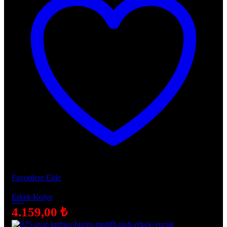
Favorilere Ekle
Erkek Kolye
Besmele-i Şerif İşlemeli Kalkan Motifli 925 Ayar Gümüş Kolye
4.159,00
₺