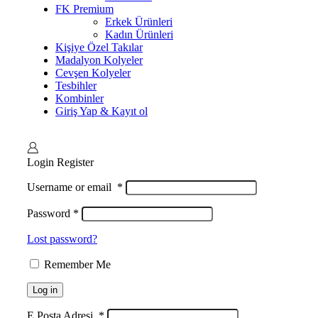
FK Premium
Erkek Ürünleri
Kadın Ürünleri
Kişiye Özel Takılar
Madalyon Kolyeler
Cevşen Kolyeler
Tesbihler
Kombinler
Giriş Yap & Kayıt ol
Login
Register
Username or email
*
Password
*
Lost password?
Remember Me
Log in
E Posta Adresi
*