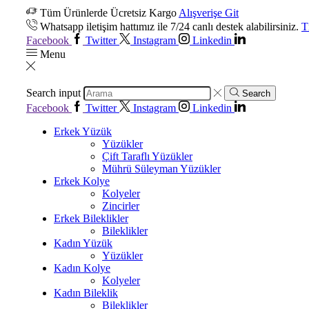
Tüm Ürünlerde Ücretsiz Kargo
Alışverişe Git
Whatsapp iletişim hattımız ile 7/24 canlı destek alabilirsiniz.
T
Facebook
Twitter
Instagram
Linkedin
Menu
Search input
Search
Facebook
Twitter
Instagram
Linkedin
Erkek Yüzük
Yüzükler
Çift Taraflı Yüzükler
Mührü Süleyman Yüzükler
Erkek Kolye
Kolyeler
Zincirler
Erkek Bileklikler
Bileklikler
Kadın Yüzük
Yüzükler
Kadın Kolye
Kolyeler
Kadın Bileklik
Bileklikler