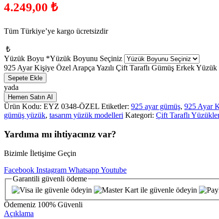
4.249,00
₺
Tüm Türkiye’ye kargo ücretsizdir
₺
Yüzük Boyu
*
Yüzük Boyunu Seçiniz
925 Ayar Kişiye Özel Arapça Yazılı Çift Taraflı Gümüş Erkek Yüzük 
Sepete Ekle
yada
Hemen Satın Al
Ürün Kodu:
EYZ 0348-ÖZEL
Etiketler:
925 ayar gümüş
,
925 Ayar K
gümüş yüzük
,
tasarım yüzük modelleri
Kategori:
Çift Taraflı Yüzükle
Yardıma mı ihtiyacınız var?
Bizimle İletişime Geçin
Facebook
Instagram
Whatsapp
Youtube
Garantili
güvenli
ödeme
Ödemeniz
100% Güvenli
Açıklama