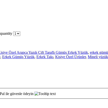
quantity
işiye Özel Arapça Yazılı Çift Taraflı Gümüş Erkek Yüzük
,
erkek gümü
r
,
Erkek Gümüş Yüzük
,
Erkek Takı
,
Kişiye Özel Ürünler
,
Mineli yüzük