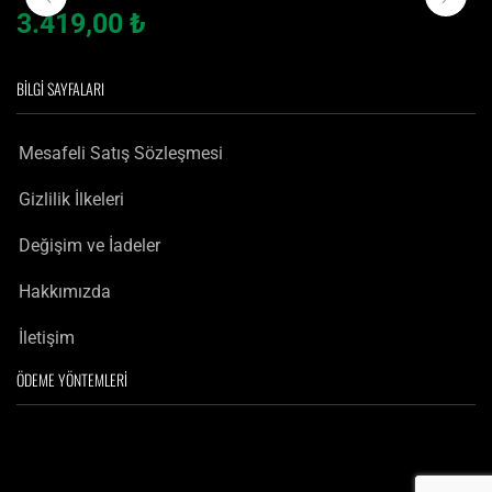
Mavi Taşlı Ay Yıldız Erkek Gümüş Yüzük
3.419,00
₺
BILGI SAYFALARI
Mesafeli Satış Sözleşmesi
Gizlilik İlkeleri
Değişim ve İadeler
Hakkımızda
İletişim
ÖDEME YÖNTEMLERI