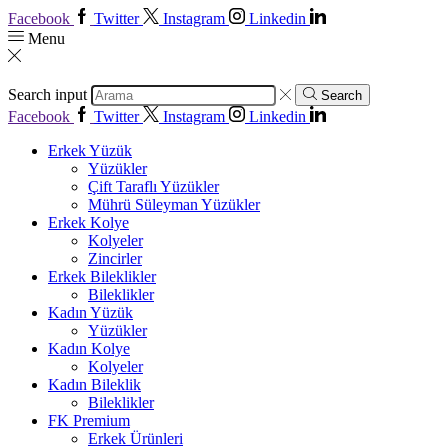
Facebook
Twitter
Instagram
Linkedin
Menu
Search input
Search
Facebook
Twitter
Instagram
Linkedin
Erkek Yüzük
Yüzükler
Çift Taraflı Yüzükler
Mührü Süleyman Yüzükler
Erkek Kolye
Kolyeler
Zincirler
Erkek Bileklikler
Bileklikler
Kadın Yüzük
Yüzükler
Kadın Kolye
Kolyeler
Kadın Bileklik
Bileklikler
FK Premium
Erkek Ürünleri