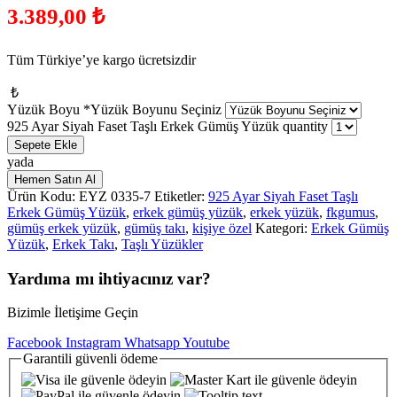
3.389,00
₺
Tüm Türkiye’ye kargo ücretsizdir
₺
Yüzük Boyu
*
Yüzük Boyunu Seçiniz
925 Ayar Siyah Faset Taşlı Erkek Gümüş Yüzük quantity
Sepete Ekle
yada
Hemen Satın Al
Ürün Kodu:
EYZ 0335-7
Etiketler:
925 Ayar Siyah Faset Taşlı
Erkek Gümüş Yüzük
,
erkek gümüş yüzük
,
erkek yüzük
,
fkgumus
,
gümüş erkek yüzük
,
gümüş takı
,
kişiye özel
Kategori:
Erkek Gümüş
Yüzük
,
Erkek Takı
,
Taşlı Yüzükler
Yardıma mı ihtiyacınız var?
Bizimle İletişime Geçin
Facebook
Instagram
Whatsapp
Youtube
Garantili
güvenli
ödeme