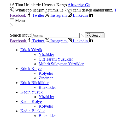
Tüm Ürünlerde Ücretsiz Kargo
Alışverişe Git
Whatsapp iletişim hattımız ile 7/24 canlı destek alabilirsiniz.
T
Facebook
Twitter
Instagram
Linkedin
Menu
Search input
Search
Facebook
Twitter
Instagram
Linkedin
Erkek Yüzük
Yüzükler
Çift Taraflı Yüzükler
Mührü Süleyman Yüzükler
Erkek Kolye
Kolyeler
Zincirler
Erkek Bileklikler
Bileklikler
Kadın Yüzük
Yüzükler
Kadın Kolye
Kolyeler
Kadın Bileklik
Bileklikler