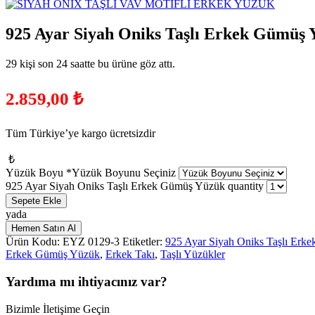
925 Ayar Siyah Oniks Taşlı Erkek Gümüş
29 kişi son 24 saatte bu ürüne göz attı.
2.859,00
₺
Tüm Türkiye’ye kargo ücretsizdir
₺
Yüzük Boyu
*
Yüzük Boyunu Seçiniz
925 Ayar Siyah Oniks Taşlı Erkek Gümüş Yüzük quantity
Sepete Ekle
yada
Hemen Satın Al
Ürün Kodu:
EYZ 0129-3
Etiketler:
925 Ayar Siyah Oniks Taşlı Erk
Erkek Gümüş Yüzük
,
Erkek Takı
,
Taşlı Yüzükler
Yardıma mı ihtiyacınız var?
Bizimle İletişime Geçin