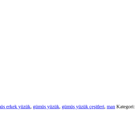
üş erkek yüzük
,
gümüş yüzük
,
gümüş yüzük çeşitleri
,
man
Kategori: