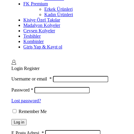
FK Premium
Erkek Ürünleri
Kadın Ürünleri
Kişiye Özel Takılar
Madalyon Kolyeler
Cevşen Kolyeler
Tesbihler
Kombinler
Giriş Yap & Kayıt ol
Login
Register
Username or email
*
Password
*
Lost password?
Remember Me
Log in
E Posta Adresi
*