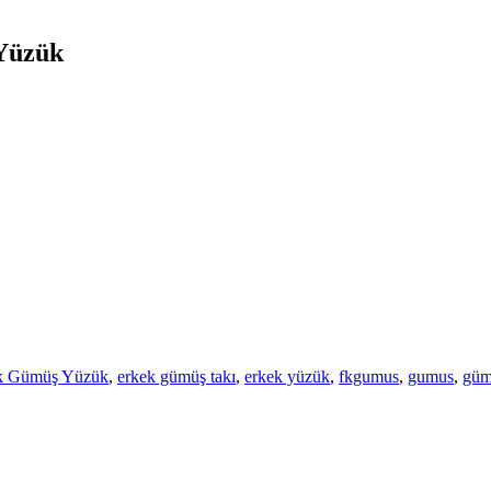
 Yüzük
ek Gümüş Yüzük
,
erkek gümüş takı
,
erkek yüzük
,
fkgumus
,
gumus
,
güm