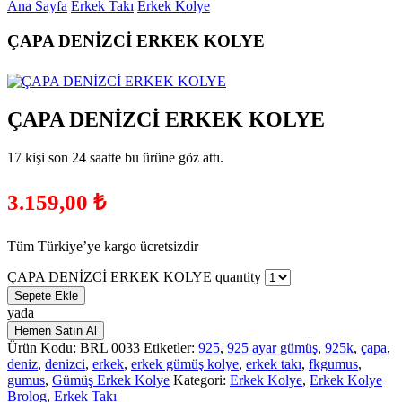
Ana Sayfa
Erkek Takı
Erkek Kolye
ÇAPA DENİZCİ ERKEK KOLYE
ÇAPA DENİZCİ ERKEK KOLYE
17 kişi son 24 saatte bu ürüne göz attı.
3.159,00
₺
Tüm Türkiye’ye kargo ücretsizdir
ÇAPA DENİZCİ ERKEK KOLYE quantity
Sepete Ekle
yada
Hemen Satın Al
Ürün Kodu:
BRL 0033
Etiketler:
925
,
925 ayar gümüş
,
925k
,
çapa
,
deniz
,
denizci
,
erkek
,
erkek gümüş kolye
,
erkek takı
,
fkgumus
,
gumus
,
Gümüş Erkek Kolye
Kategori:
Erkek Kolye
,
Erkek Kolye
Brolog
,
Erkek Takı