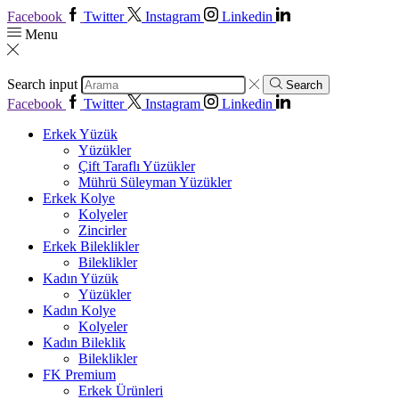
Facebook
Twitter
Instagram
Linkedin
Menu
Search input
Search
Facebook
Twitter
Instagram
Linkedin
Erkek Yüzük
Yüzükler
Çift Taraflı Yüzükler
Mührü Süleyman Yüzükler
Erkek Kolye
Kolyeler
Zincirler
Erkek Bileklikler
Bileklikler
Kadın Yüzük
Yüzükler
Kadın Kolye
Kolyeler
Kadın Bileklik
Bileklikler
FK Premium
Erkek Ürünleri