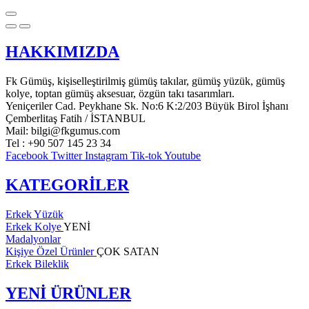
HAKKIMIZDA
Fk Gümüş, kişiselleştirilmiş gümüş takılar, gümüş yüzük, gümüş
kolye, toptan gümüş aksesuar, özgün takı tasarımları.
Yeniçeriler Cad. Peykhane Sk. No:6 K:2/203 Büyük Birol İşhanı
Çemberlitaş Fatih / İSTANBUL
Mail: bilgi@fkgumus.com
Tel : +90 507 145 23 34
Facebook
Twitter
Instagram
Tik-tok
Youtube
KATEGORİLER
Erkek Yüzük
Erkek Kolye
YENİ
Madalyonlar
Kişiye Özel Ürünler
ÇOK SATAN
Erkek Bileklik
YENİ ÜRÜNLER