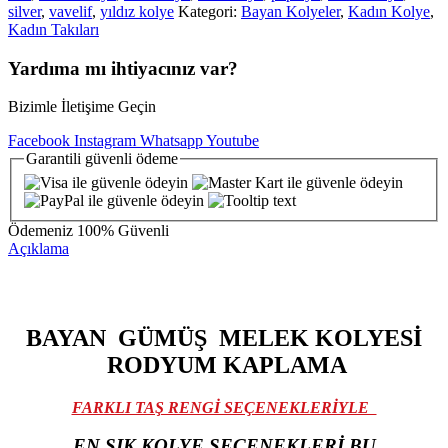
silver
,
vavelif
,
yıldız kolye
Kategori:
Bayan Kolyeler
,
Kadın Kolye
,
Kadın Takıları
Yardıma mı ihtiyacınız var?
Bizimle İletişime Geçin
Facebook
Instagram
Whatsapp
Youtube
Garantili
güvenli
ödeme
Ödemeniz
100% Güvenli
Açıklama
BAYAN GÜMÜŞ MELEK KOLYESİ
RODYUM KAPLAMA
FARKLI TAŞ RENGİ SEÇENEKLERİYLE
EN ŞIK KOLYE SEÇENEKLERİ BU