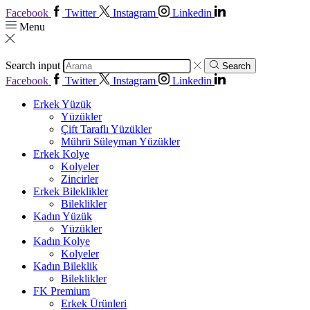
Facebook
Twitter
Instagram
Linkedin
Menu
Search input
Search
Facebook
Twitter
Instagram
Linkedin
Erkek Yüzük
Yüzükler
Çift Taraflı Yüzükler
Mührü Süleyman Yüzükler
Erkek Kolye
Kolyeler
Zincirler
Erkek Bileklikler
Bileklikler
Kadın Yüzük
Yüzükler
Kadın Kolye
Kolyeler
Kadın Bileklik
Bileklikler
FK Premium
Erkek Ürünleri