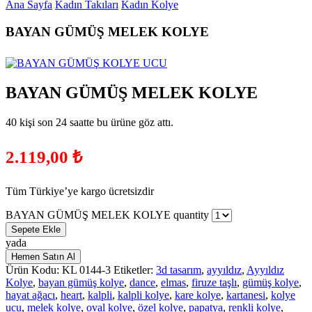
Ana Sayfa
Kadın Takıları
Kadın Kolye
BAYAN GÜMÜŞ MELEK KOLYE
BAYAN GÜMÜŞ MELEK KOLYE
40 kişi son 24 saatte bu ürüne göz attı.
2.119,00
₺
Tüm Türkiye’ye kargo ücretsizdir
BAYAN GÜMÜŞ MELEK KOLYE quantity
Sepete Ekle
yada
Hemen Satın Al
Ürün Kodu:
KL 0144-3
Etiketler:
3d tasarım
,
ayyıldız
,
Ayyıldız
Kolye
,
bayan gümüş kolye
,
dance
,
elmas
,
firuze taşlı
,
gümüş kolye
,
hayat ağacı
,
heart
,
kalpli
,
kalpli kolye
,
kare kolye
,
kartanesi
,
kolye
ucu
,
melek kolye
,
oval kolye
,
özel kolye
,
papatya
,
renkli kolye
,