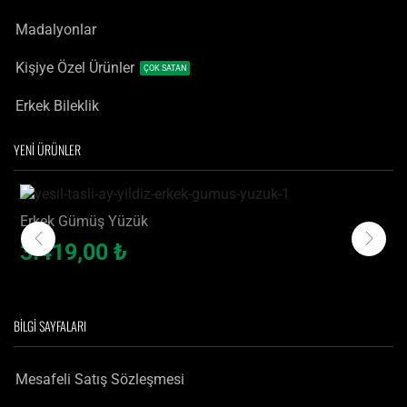
Madalyonlar
Kişiye Özel Ürünler
ÇOK SATAN
Erkek Bileklik
YENİ ÜRÜNLER
Erkek Gümüş Yüzük
Yeşil Taşlı Ay Yıldız Erkek Gümüş Yüzük
3.419,00
₺
BILGI SAYFALARI
Mesafeli Satış Sözleşmesi