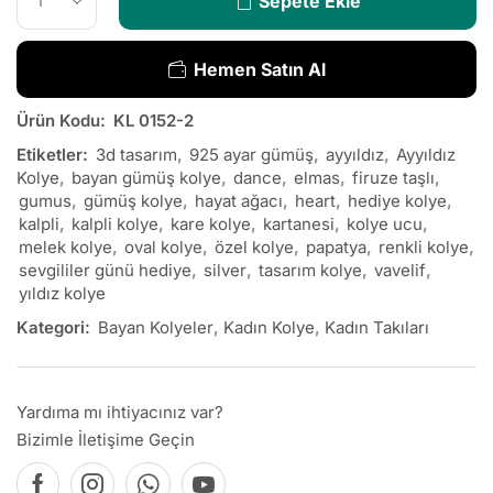
Sepete Ekle
Hemen Satın Al
Ürün Kodu:
KL 0152-2
Etiketler:
3d tasarım
,
925 ayar gümüş
,
ayyıldız
,
Ayyıldız
Kolye
,
bayan gümüş kolye
,
dance
,
elmas
,
firuze taşlı
,
gumus
,
gümüş kolye
,
hayat ağacı
,
heart
,
hediye kolye
,
kalpli
,
kalpli kolye
,
kare kolye
,
kartanesi
,
kolye ucu
,
melek kolye
,
oval kolye
,
özel kolye
,
papatya
,
renkli kolye
,
sevgililer günü hediye
,
silver
,
tasarım kolye
,
vavelif
,
yıldız kolye
Kategori:
Bayan Kolyeler
,
Kadın Kolye
,
Kadın Takıları
Yardıma mı ihtiyacınız var?
Bizimle İletişime Geçin