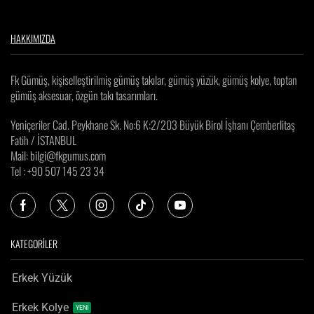
HAKKIMIZDA
Fk Gümüş, kişiselleştirilmiş gümüş takılar, gümüş yüzük, gümüş kolye, toptan
gümüş aksesuar, özgün takı tasarımları.
Yeniçeriler Cad. Peykhane Sk. No:6 K:2/203 Büyük Birol İşhanı Çemberlitaş
Fatih / İSTANBUL
Mail: bilgi@fkgumus.com
Tel : +90 507 145 23 34
KATEGORİLER
Erkek Yüzük
Erkek Kolye
YENİ