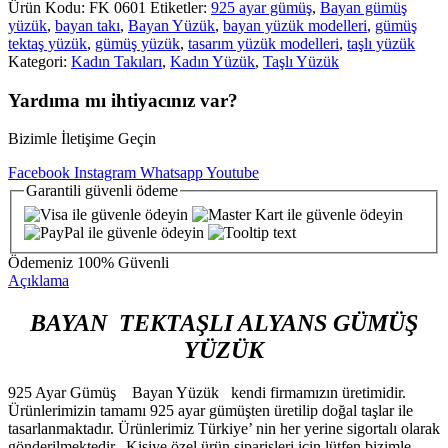
Ürün Kodu:
FK 0601
Etiketler:
925 ayar gümüş
,
Bayan gümüş
yüzük
,
bayan takı
,
Bayan Yüzük
,
bayan yüzük modelleri
,
gümüş
tektaş yüzük
,
gümüş yüzük
,
tasarım yüzük modelleri
,
taşlı yüzük
Kategori:
Kadın Takıları
,
Kadın Yüzük
,
Taşlı Yüzük
Yardıma mı ihtiyacınız var?
Bizimle İletişime Geçin
Facebook
Instagram
Whatsapp
Youtube
Garantili
güvenli
ödeme
Ödemeniz
100% Güvenli
Açıklama
BAYAN TEKTAŞLI ALYANS GÜMÜŞ
YÜZÜK
925 Ayar Gümüş Bayan Yüzük kendi firmamızın üretimidir.
Ürünlerimizin tamamı 925 ayar gümüşten üretilip doğal taşlar ile
tasarlanmaktadır. Ürünlerimiz Türkiye’ nin her yerine sigortalı olarak
gönderilmektedir. Kişiye özel ürün siparişleri için lütfen bizimle