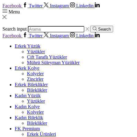
Facebook
Twitter
Instagram
Linkedin
Menu
Search input
Search
Facebook
Twitter
Instagram
Linkedin
Erkek Yüzük
Yüzükler
Çift Taraflı Yüzükler
Mührü Süleyman Yüzükler
Erkek Kolye
Kolyeler
Zincirler
Erkek Bileklikler
Bileklikler
Kadın Yüzük
Yüzükler
Kadın Kolye
Kolyeler
Kadın Bileklik
Bileklikler
FK Premium
Erkek Ürünleri